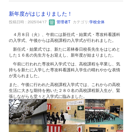
新年度がはじまりました！
投稿日時 : 2025/04/17
管理者T
カテゴリ:
学校全体
４月８日（火）、午前には新任式・始業式・専攻科看護科
の入学式、午後からは高校課程の入学式が行われました。
新任式・始業式では、新たに若林春日校長先生をはじめと
した１６名の先生方をお迎えし、新年度が始まりました。
午前に行われた専攻科入学式では、高校課程を卒業し、気
持ちを新たに入学した専攻科看護科入学生の晴れやかな表情
が見られました。
また、午後に行われた高校課程入学式では、これからの高校
生活に大きな期待を抱いた２８０名の高校課程新入生が、緊
張しながらも堂々と入学式に臨みました。