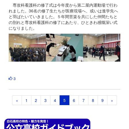
専攻科看護科の修了式は今年度から第二屋内運動場で行わ
れました。36名の修了生たちが医療現場へ、或いは進学先へ
と羽ばたいていきました。５年間苦楽を共にした仲間たちと
の別れと専攻科看護科の修了にあたり、ひときわ感慨深い式
になりました。
3
«
1
2
3
4
5
6
7
8
9
»