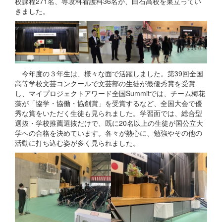
校課程271名、専攻科看護科36名が、白石高校を巣立ってい
きました。
今年度の３年生は、様々な面で活躍しました。第39回全国
高等学校文芸コンクールで文芸部の生徒が最優秀賞を受賞
し、マイプロジェクトアワード全国Summitでは、チーム梅花
藻が「協学・協働・協創賞」を受賞するなど、全国大会で優
秀な賞をいただく生徒も見られました。学習面では、総合型
選抜・学校推薦選抜だけで、既に20名以上の生徒が国公立大
学への合格を決めています。各々が熱心に、勉強やその他の
活動に打ち込む姿が多く見られました。