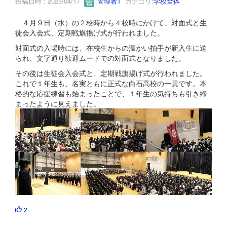
投稿日時 : 2025/04/17
管理者T
カテゴリ:
学校全体
４月９日（水）の２校時から４校時にかけて、対面式と生
徒会入会式、定期戦旗揚げ式が行われました。
対面式の入場時には、在校生からの温かい拍手が新入生に送
られ、文字通り歓迎ムードでの対面式となりました。
その後は生徒会入会式と、定期戦旗揚げ式が行われました。
これで１年生も、名実ともに正式な白石高校の一員です。本
格的な応援練習も始まったことで、１年生の気持ちも引き締
まったように見えました。
2