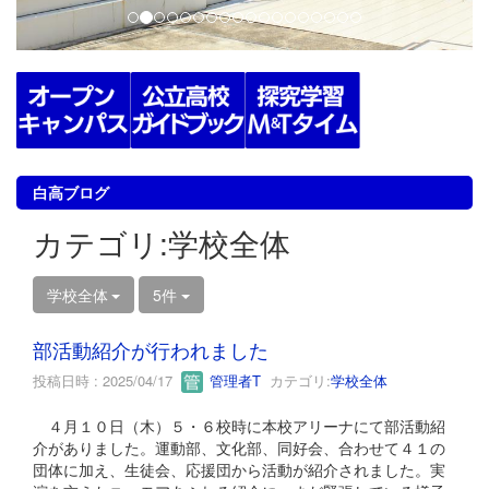
白高ブログ
カテゴリ:学校全体
学校全体
5件
部活動紹介が行われました
投稿日時 : 2025/04/17
管理者T
カテゴリ:
学校全体
４月１０日（木）５・６校時に本校アリーナにて部活動紹
介がありました。運動部、文化部、同好会、合わせて４１の
団体に加え、生徒会、応援団から活動が紹介されました。実