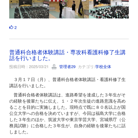
2
普通科合格者体験講話・専攻科看護科修了生講
話を行いました。
投稿日時 : 2025/03/21
管理者29
カテゴリ:
学校全体
３月１７日（月）、普通科合格者体験講話・看護科修了生
講話を行いました。
普通科合格者体験講話は、進路希望を達成した３年生がそ
の経験を後輩たちに伝え、１・２年次生徒の進路意識を高め
ることを目的に実施しました。現時点で既に８０名以上が国
公立大学への合格を決めていますが、今回は福島大学に合格
した３年生のほか、筑波大学や東京学芸大学、宮城県庁（公
務員試験）に合格した３年生が、自身の経験を後輩たちに話
しました。