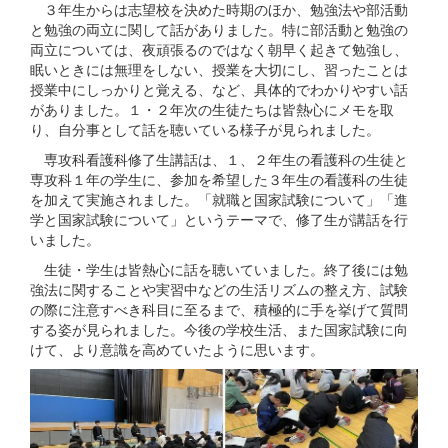
３年生からは志望校を決めた時期のほか、勉強法や部活動
と勉強の両立に関して話がありました。特に部活動と勉強の
両立については、夜頑張るのではなく朝早く起きて勉強し、
眠いときには無理をしない、授業を大切にし、習ったことは
授業中にしっかりと覚える、など、具体的でわかりやすい話
がありました。１・２年次の生徒たちは皆熱心にメモを取
り、自分事として話を聴いている様子が見られました。
専攻科看護科修了生講話は、１、２年生の看護科の生徒と
専攻科１年の学生に、参加を希望した３年生の看護科の生徒
を加えて実施されました。「就職と国家試験について」「進
学と国家試験について」というテーマで、修了生が講話を行
いました。
生徒・学生は皆熱心に話を聴いていました。終了後には勉
強法に関することや実習中などの生活リズムの整え方、試験
の際に注意すべき科目に至るまで、積極的に手を挙げて質問
する姿が見られました。今後の学校生活、また国家試験に向
けて、より意識を高めていたように思います。