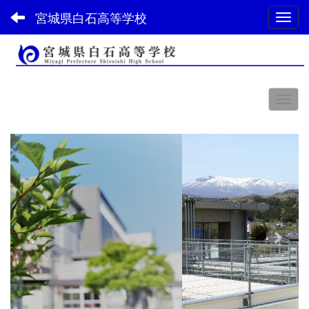
宮城県白石高等学校
Toggl
スペース
p
n
r
e
e
x
v
t
i
o
u
s