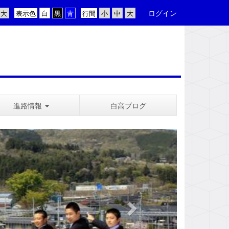
ログイン
表示色
行間
進路情報
白高ブログ
n
e
x
t