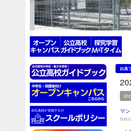
s
白高
2
20
マン
投稿日時