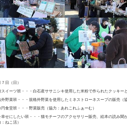
月７日（日）
粉スイーツ班・・・白石産ササニシキ使用した米粉で作られたクッキー
格外野菜班・・・規格外野菜を使用したミネストローネスープの販売（
ロ円食堂班・・・野菜販売（協力：あれこれふぁーむ）
を幸せにしたい班・・・猫モチーフのアクセサリー販売、絵本の読み聞
力：ねこ活）