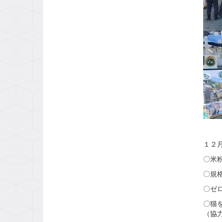
１２
〇米
〇規
〇ゼ
〇猫
（協