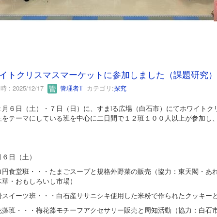
イトクリスマスマーケットに参加しました（課題研究）
 : 2025/12/17
管理者T
カテゴリ:
探究
月６日（土）・７日（日）に、すまiる広場（白石市）にてホワイトク
性をテーマにしている班を中心に二日間で１２班１００人以上が参加し
。
月６日（土）
ロ円食堂班・・・たまごスープと規格外野菜の販売（協力：東天閣・あ
木華・おもしろいし市場）
粉スイーツ班・・・白石産ササニシキ使用した米粉で作られたクッキー
花藻班・・・梅花藻モチーフアクセサリー販売と周知活動（協力：白石