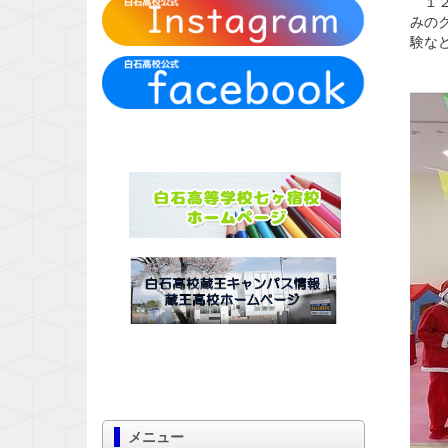
１２
みの
験な
メニュー