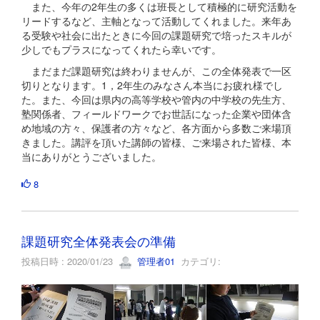
また、今年の2年生の多くは班長として積極的に研究活動を
リードするなど、主軸となって活動してくれました。来年あ
る受験や社会に出たときに今回の課題研究で培ったスキルが
少しでもプラスになってくれたら幸いです。
まだまだ課題研究は終わりませんが、この全体発表で一区
切りとなります。1，2年生のみなさん本当にお疲れ様でし
た。また、今回は県内の高等学校や管内の中学校の先生方、
塾関係者、フィールドワークでお世話になった企業や団体含
め地域の方々、保護者の方々など、各方面から多数ご来場頂
きました。講評を頂いた講師の皆様、ご来場された皆様、本
当にありがとうございました。
8
課題研究全体発表会の準備
投稿日時 : 2020/01/23
管理者01
カテゴリ: