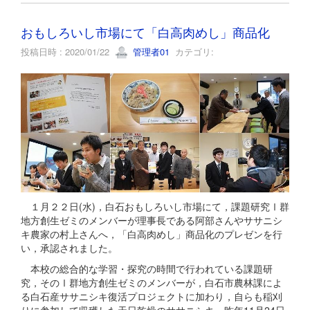
おもしろいし市場にて「白高肉めし」商品化
投稿日時 : 2020/01/22
管理者01
カテゴリ:
１月２２日(水)，白石おもしろいし市場にて，課題研究Ⅰ群
地方創生ゼミのメンバーが理事長である阿部さんやササニシ
キ農家の村上さんへ，「白高肉めし」商品化のプレゼンを行
い，承認されました。
本校の総合的な学習・探究の時間で行われている課題研
究，そのⅠ群地方創生ゼミのメンバーが，白石市農林課によ
る白石産ササニシキ復活プロジェクトに加わり，自らも稲刈
りに参加して収穫した天日乾燥のササニシキ。昨年11月24日