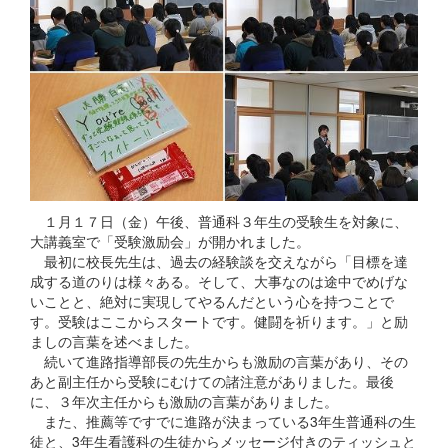
１月１７日（金）午後、普通科３年生の受験生を対象に、
大講義室で「受験激励会」が開かれました。
最初に校長先生は、過去の経験談を交えながら「目標を達
成する道のりは様々ある。そして、大事なのは途中でめげな
いことと、絶対に実現してやるんだという心を持つことで
す。受験はここからスタートです。健闘を祈ります。」と励
ましの言葉を述べました。
続いて進路指導部長の先生からも激励の言葉があり、その
あと副主任から受験にむけての諸注意がありました。最後
に、３年次主任からも激励の言葉がありました。
また、推薦等ですでに進路が決まっている3年生普通科の生
徒と、3年生看護科の生徒からメッセージ付きのティッシュと