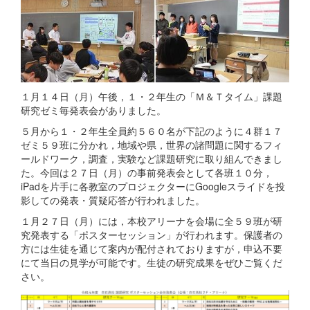
１月１４日（月）午後，１・２年生の「Ｍ＆Ｔタイム」課題
研究ゼミ毎発表会がありました。
５月から１・２年生全員約５６０名が下記のように４群１７
ゼミ５９班に分かれ，地域や県，世界の諸問題に関するフィ
ールドワーク，調査，実験など課題研究に取り組んできまし
た。今回は２７日（月）の事前発表会として各班１０分，
iPadを片手に各教室のプロジェクターにGoogleスライドを投
影しての発表・質疑応答が行われました。
１月２７日（月）には，本校アリーナを会場に全５９班が研
究発表する「ポスターセッション」が行われます。保護者の
方には生徒を通じて案内が配付されておりますが，申込不要
にて当日の見学が可能です。生徒の研究成果をぜひご覧くだ
さい。