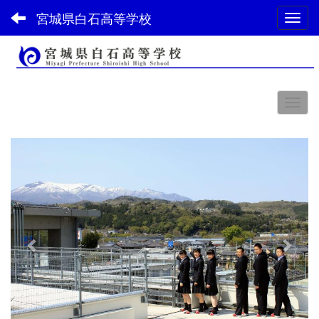
宮城県白石高等学校
Toggl
スペース
p
n
r
e
e
x
v
t
i
o
u
s