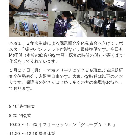
本校１，２年次生徒による課題研究全体発表会へ向けて，ポ
スター印刷やパンフレット作製など，最終準備です。今日も
M&T係（本校の総合的な学習・探究の時間の係）が遅くまで
作業をしてくれています。
１月２７日（月），本校アリーナにて全５９班による課題研
究全体発表会，入退室自由です。大まかな時程は以下のとお
りです。保護者の皆さんはじめ，多くの方の来場をお待ちし
ております。
9:10 受付開始
9:25 開会式
10:05 ～ 11:25 ポスターセッション「グループＡ ・Ｂ 」
11:30 ～ 12:10 昼食休憩