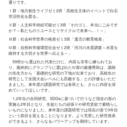
通りです。
Ⅰ群：地方創生ライフゼミ2班「高校生主体のイベントで白石
市活性化を図る」
Ⅱ群：人文科学持続可能ゼミ3班「そのゴミ、本当にごみです
か？～私たちのリユースとリサイクルで未来へ…！～」
Ⅲ群：社会科学世界の格差ゼミ3班「遺児の教育格差」
Ⅳ群：自然科学循環型社会ゼミ2班「河川の水質調査～水質を
維持する大切さを世界へ伝える～」
59班から選ばれた代表だけに、内容も非常に練られてお
り、最終的にグランプリに選ばれたⅣ群の最優秀班は、講師
の先生方から「基礎的な研究の下地が出来ており、高校生の
研究として全国大会レベルにも匹敵する」との評価もいただ
きました。来年度の課題研究では各班とも、さらに内容を深
めていってほしいです。
1,2年生の合同研究、SDGsに基づいて行うなど現在の形の
実施も2年目となり、生徒たちの頑張りや研究意欲で素晴らし
いものになりました。来年度の課題研究では現在の形で3年目
という節目を迎えることになります。より充実した研究発表
ができるよう、さらなるパワーアップを期待しています。