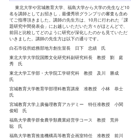
東北大学や宮城教育大学、福島大学から大学の先生など10
名を講師としてお招きし，最優秀班グランプリの審査も含め
てご指導頂きました。講師の先生方は、10月に行われた「課
題研究中間発表会」にお越しいただいた方々がほとんどで、
前回と比較してどのように研究が深化したのかも見ていただ
いきました。講師の先生方は以下の通りです。
白石市役所総務部地方創生室長 日下 忠績 氏
東北大学大学院国際文化研究科副研究科長 教授 劉 庭
秀 氏
東北大学工学部・大学院工学研究科 教授 及川 勝成
氏
宮城教育大学教育学部理科教育講座 准教授 小林 恭士
氏
宮城教育大学上廣倫理教育アカデミー 特任准教授 小関
俊昭 氏
福島大学農学群食農学類農業経営学コース 教授 荒井
聡 氏
福島大学教育推進機構高等教育企画室特任 准教授 前川