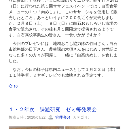
（日）に行われた第１回ササフェスイベントでは，白高食堂
メニューの１つ「肉めし」に，このササニシキを使用して販
売したところ，あっというまに２００食近くが完売しまし
た。２月８日（土），９日（日）に白石おもしろいし市場の
食堂で販売され，その後も月１回限定で提供されるようで
す。白石高校卒業生の皆さん，一食いかがですか？
今回のプレゼンには，地域おこし協力隊の竹田さん，白石
市総務部の日下さん，農林課の木須さんをはじめ，お世話に
なった多くの方々が同席し，一緒に「白高肉めし」を食しま
した。
なお，今日の様子は県内ニュースとして１月２３日（木）
１１時半頃，ミヤギテレビでも放映される予定です。
10
１・２年次 課題研究 ゼミ毎発表会
投稿日時 : 2020/01/22
管理者01
カテゴリ: