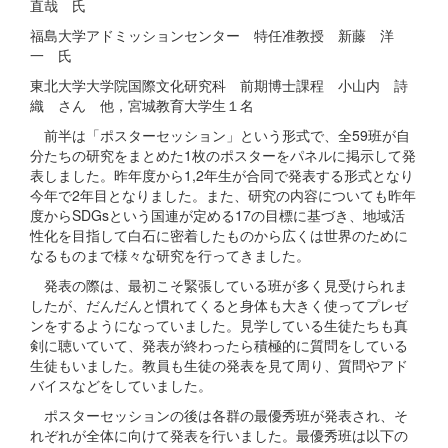
直哉 氏
福島大学アドミッションセンター 特任准教授 新藤 洋
一 氏
東北大学大学院国際文化研究科 前期博士課程 小山内 詩
織 さん 他，宮城教育大学生１名
前半は「ポスターセッション」という形式で、全59班が自
分たちの研究をまとめた1枚のポスターをパネルに掲示して発
表しました。昨年度から1,2年生が合同で発表する形式となり
今年で2年目となりました。また、研究の内容についても昨年
度からSDGsという国連が定める17の目標に基づき、地域活
性化を目指して白石に密着したものから広くは世界のために
なるものまで様々な研究を行ってきました。
発表の際は、最初こそ緊張している班が多く見受けられま
したが、だんだんと慣れてくると身体も大きく使ってプレゼ
ンをするようになっていました。見学している生徒たちも真
剣に聴いていて、発表が終わったら積極的に質問をしている
生徒もいました。教員も生徒の発表を見て周り、質問やアド
バイスなどをしていました。
ポスターセッションの後は各群の最優秀班が発表され、そ
れぞれが全体に向けて発表を行いました。最優秀班は以下の