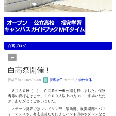
白高ブログ
白高祭開催！
投稿日時 : 2025/09/09
管理者T
カテゴリ:
学校全体
８月３０日（土）、白高祭の一般公開を行いました。保護
者等の皆様をはじめ、１０００人以上の方々にご来場いただ
き、ありがとうございました。
ステージ発表ではマンドリン部、筝曲部、吹奏楽部のパフ
ォーマンスや、有志生徒たちによるバンド演奏やダンスなど