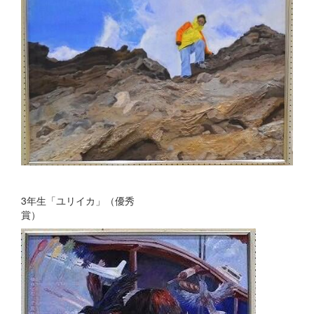
3年生「ユリイカ」（優秀
賞）