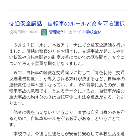
交通安全講話：自転車のルールと命を守る選択
投稿日時 : 06/10
管理者YU
カテゴリ:
学校全体
５月２７日（水）、本校アリーナにて交通安全講話を行い
ました。所轄の警察の方をお招きし、交通事故が起こりやす
い状況や自転車関連の制度改革についての話を聞き、安全に
ついて考える貴重な機会となりました。
近年、自転車の軽微な交通違反に対して「青色切符（交通
反則通告制度）」が導入される方針が決まるなど、自転車の
運転責任は年々重くなっています。その背景にあるのが、自
転車事故の急増です。とあるデータによると、自転車が絡む
重大事故の約４分の３は自転車側にも法令違反がある、とあ
ります。
他者に害を与えないというより、まずは自分自身の身を守
るために、自転車ルールを守る必要がある、ということで
す。
本校では、今後も生徒たちが安全に安心して学校生活を送