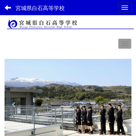
宮城県白石高等学校
Toggl
スペース
p
n
r
e
e
x
v
t
i
o
u
s