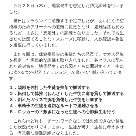
５月２８日（木）、地震発生を想定した防災訓練を行いま
した。
当日はグラウンドに避難する予定でしたが、あいにくの空
模様のためアリーナへの避難に変更となり、避難経路も変わ
るなど、まさに「想定外」の訓練となりました。それでも生
徒たちは慌てることなくスムーズに移動し、人数確認や報告
を迅速に行っていました。
また今回は、保健委員会の生徒たちの発案で、ケガ人発生
を想定した実践的な訓練も取り入れました。各クラスに配ら
れた茶封筒を「地震発生」の合図とともに開封すると、中に
は次の5つの状況（ミッション）が書かれた紙が入っていま
す。
１．頭部を強打した生徒を担架で搬送する
２．転倒して捻挫（ねんざ）した生徒に肩を貸して搬送する
３．割れたガラスで腕を負傷した生徒を止血する
４．車椅子の生徒を適切なルートで避難させる
５．ロッカーの下敷きになった生徒への心肺蘇生を行う
これらはどれも、チームワークなしでは対処できない緊迫
した状況ばかりです。まさに「生徒が考え、生徒に考えさせ
る」有意義な避難訓練となりました。