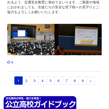
れるよう、交通安全教育に努めてまいります。ご家庭や地域
におかれましても、生徒たちの安全な登下校への見守りとご
協力をよろしくお願いいたします。
6
1
2
3
4
5
6
7
8
9
»