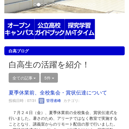
白高ブログ
白高生の活躍を紹介！
全ての記事
5件
夏季休業前、全校集会・賞状伝達について
投稿日時 : 07/31
管理者峰
カテゴリ:
７月２４日（金）、夏季休業前の全校集会、賞状伝達式を
行いました。暑さのため、アリーナではなく教室で実施する
こととなり、講義室からのリモート配信の形で行いました。