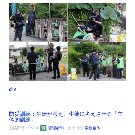
6
防災訓練：生徒が考え、生徒に考えさせる「主
体的訓練」
投稿日時 : 06/10
管理者YU
カテゴリ:
学校全体