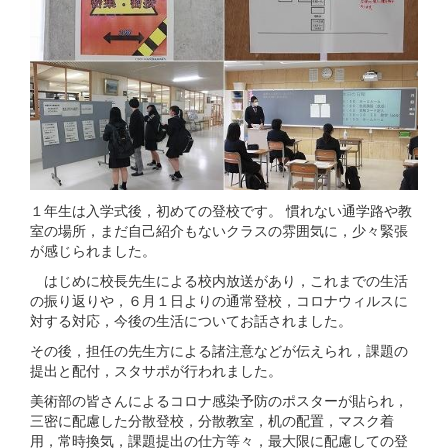
１年生は入学式後，初めての登校です。 慣れない通学路や教
室の場所，まだ自己紹介もないクラスの雰囲気に，少々緊張
が感じられました。
はじめに校長先生による校内放送があり，これまでの生活
の振り返りや，６月１日よりの通常登校，コロナウィルスに
対する対応，今後の生活についてお話されました。
その後，担任の先生方による諸注意などが伝えられ，課題の
提出と配付，スタサポが行われました。
美術部の皆さんによるコロナ感染予防のポスターが貼られ，
三密に配慮した分散登校，分散教室，机の配置，マスク着
用，常時換気，課題提出の仕方等々，最大限に配慮しての登