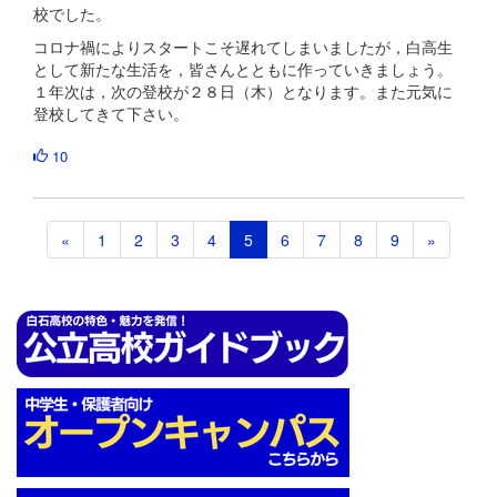
校でした。
コロナ禍によりスタートこそ遅れてしまいましたが，白高生
として新たな生活を，皆さんとともに作っていきましょう。
１年次は，次の登校が２８日（木）となります。また元気に
登校してきて下さい。
10
«
1
2
3
4
5
6
7
8
9
»