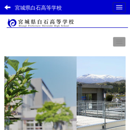
宮城県白石高等学校
Toggl
スペース
p
n
r
e
e
x
v
t
i
o
u
s