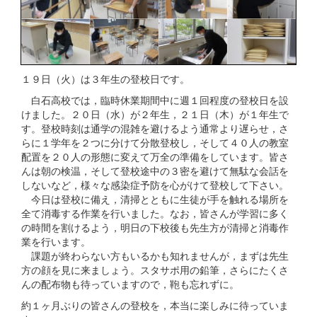
１９日（火）は３年生の登校日です。
白石高校では，臨時休業期間中に週１回程度の登校日を設
けました。２０日（水）が２年生，２１日（木）が１年生で
す。登校時刻は通学の混雑を避けるよう通常より遅らせ，さ
らに１学年を２つに分けて分散登校し，そして４０人の教室
配置を２０人の形態に変えて万全の準備をしています。皆さ
んは朝の検温，そして登校途中の３密を避けて無駄な会話を
しないなど，様々な感染症予防を心がけて登校して下さい。
今日は登校に備え，清掃とともに生徒が手を触れる場所を
全て消毒する作業を行いました。なお，皆さんが学習に多く
の時間を割けるよう，明日の下校後も先生方が清掃と消毒作
業を行います。
課題が終わらない方もいるかも知れませんが，まずは先生
方の顔を見に来ましょう。スタサポ用の鉛筆，さらにたくさ
んの配布物も待っていますので，鞄も忘れずに。
約１ヶ月ぶりの皆さんの登校を，本当に楽しみに待っていま