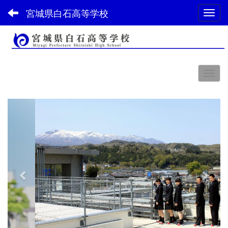
宮城県白石高等学校
Toggl
スペース
p
n
r
e
e
x
v
t
i
o
u
s