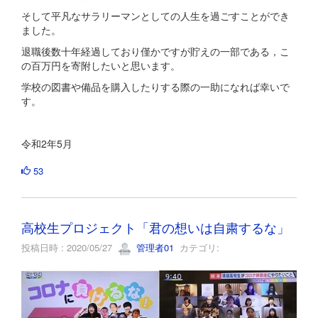
そして平凡なサラリーマンとしての人生を過ごすことができ
ました。
退職後数十年経過しており僅かですが貯えの一部である，こ
の百万円を寄附したいと思います。
学校の図書や備品を購入したりする際の一助になれば幸いで
す。
令和2年5月
53
高校生プロジェクト「君の想いは自粛するな」
投稿日時 : 2020/05/27
管理者01
カテゴリ: