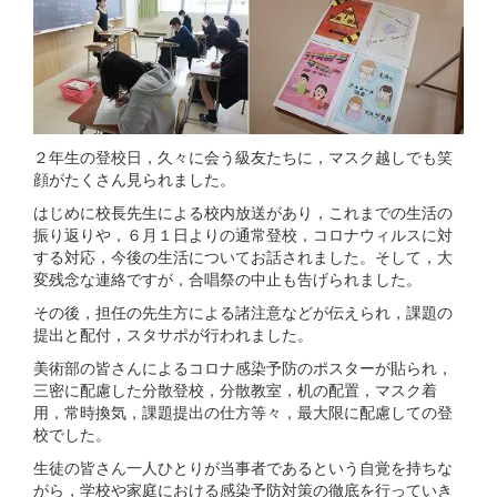
２年生の登校日，久々に会う級友たちに，マスク越しでも笑
顔がたくさん見られました。
はじめに校長先生による校内放送があり，これまでの生活の
振り返りや，６月１日よりの通常登校，コロナウィルスに対
する対応，今後の生活についてお話されました。そして，大
変残念な連絡ですが，合唱祭の中止も告げられました。
その後，担任の先生方による諸注意などが伝えられ，課題の
提出と配付，スタサポが行われました。
美術部の皆さんによるコロナ感染予防のポスターが貼られ，
三密に配慮した分散登校，分散教室，机の配置，マスク着
用，常時換気，課題提出の仕方等々，最大限に配慮しての登
校でした。
生徒の皆さん一人ひとりが当事者であるという自覚を持ちな
がら，学校や家庭における感染予防対策の徹底を行っていき