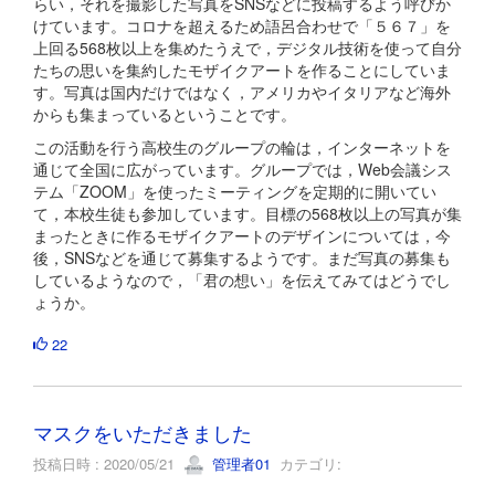
らい，それを撮影した写真をSNSなどに投稿するよう呼びか
けています。コロナを超えるため語呂合わせで「５６７」を
上回る568枚以上を集めたうえで，デジタル技術を使って自分
たちの思いを集約したモザイクアートを作ることにしていま
す。写真は国内だけではなく，アメリカやイタリアなど海外
からも集まっているということです。
この活動を行う高校生のグループの輪は，インターネットを
通じて全国に広がっています。グループでは，Web会議シス
テム「ZOOM」を使ったミーティングを定期的に開いてい
て，本校生徒も参加しています。目標の568枚以上の写真が集
まったときに作るモザイクアートのデザインについては，今
後，SNSなどを通じて募集するようです。まだ写真の募集も
しているようなので，「君の想い」を伝えてみてはどうでし
ょうか。
22
マスクをいただきました
投稿日時 : 2020/05/21
管理者01
カテゴリ: