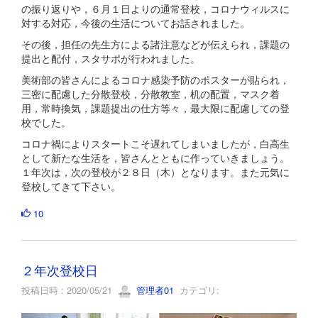
の振り返りや，６月１日よりの通常登校，コロナウィルスに
対する対応，今後の生活についてお話されました。
その後，担任の先生方による諸注意などが伝えられ，課題の
提出と配付，スタサポが行われました。
美術部の皆さんによるコロナ感染予防のポスターが貼られ，
三密に配慮した分散登校，分散教室，机の配置，マスク着
用，常時換気，課題提出の仕方等々，最大限に配慮しての登
校でした。
コロナ禍によりスタートこそ遅れてしまいましたが，白高生
として新たな生活を，皆さんとともに作っていきましょう。
１年次は，次の登校が２８日（木）となります。また元気に
登校してきて下さい。
10
２年次登校日
投稿日時 : 2020/05/21
管理者01
カテゴリ: