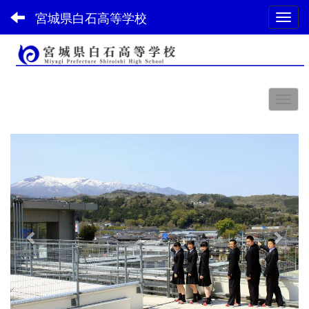
宮城県白石高等学校
Toggl
スペース
p
n
r
e
e
x
v
t
i
o
u
s