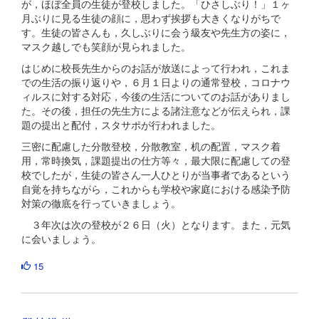
が，ほぼ全員の生徒が登校しました。「ひさしぶり！」１ヶ
月ぶりに見る生徒の顔に，思わず挨拶も大きくなりがちで
す。生徒の皆さんも，久しぶりに会う級友や先生方の姿に，
マスク越しでも笑顔が見られました。
はじめに校長先生からのお話が放送によって行われ，これま
での生活の振り返りや，６月１日よりの通常登校，コロナウ
ィルスに対する対応，今後の生活についてのお話がありまし
た。その後，担任の先生方による諸注意などが伝えられ，課
題の提出と配付，スタサポが行われました。
三密に配慮した分散登校，分散教室，机の配置，マスク着
用，常時換気，課題提出の仕方等々，最大限に配慮しての登
校でしたが，生徒の皆さん一人ひとりが当事者であるという
自覚を持ちながら，これからも学校や家庭における感染予防
対策の徹底を行っていきましょう。
３年次は次の登校が２６日（火）となります。また，元気
に会いましょう。
15