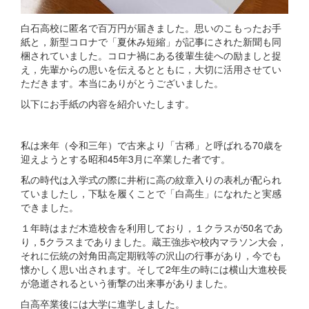
白石高校に匿名で百万円が届きました。思いのこもったお手
紙と，新型コロナで「夏休み短縮」が記事にされた新聞も同
梱されていました。コロナ禍にある後輩生徒への励ましと捉
え，先輩からの思いを伝えるとともに，大切に活用させてい
ただきます。本当にありがとうございました。
以下にお手紙の内容を紹介いたします。
私は来年（令和三年）で古来より「古稀」と呼ばれる70歳を
迎えようとする昭和45年3月に卒業した者です。
私の時代は入学式の際に井桁に高の紋章入りの表札が配られ
ていましたし，下駄を履くことで「白高生」になれたと実感
できました。
１年時はまだ木造校舎を利用しており，１クラスが50名であ
り，5クラスまでありました。蔵王強歩や校内マラソン大会，
それに伝統の対角田高定期戦等の沢山の行事があり，今でも
懐かしく思い出されます。そして2年生の時には横山大進校長
が急逝されるという衝撃の出来事がありました。
白高卒業後には大学に進学しました。