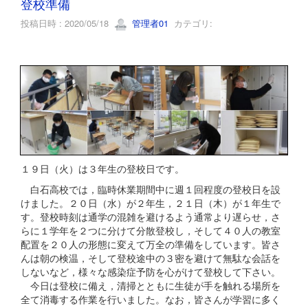
登校準備
投稿日時 : 2020/05/18
管理者01
カテゴリ:
１９日（火）は３年生の登校日です。
白石高校では，臨時休業期間中に週１回程度の登校日を設
けました。２０日（水）が２年生，２１日（木）が１年生で
す。登校時刻は通学の混雑を避けるよう通常より遅らせ，さ
らに１学年を２つに分けて分散登校し，そして４０人の教室
配置を２０人の形態に変えて万全の準備をしています。皆さ
んは朝の検温，そして登校途中の３密を避けて無駄な会話を
しないなど，様々な感染症予防を心がけて登校して下さい。
今日は登校に備え，清掃とともに生徒が手を触れる場所を
全て消毒する作業を行いました。なお，皆さんが学習に多く