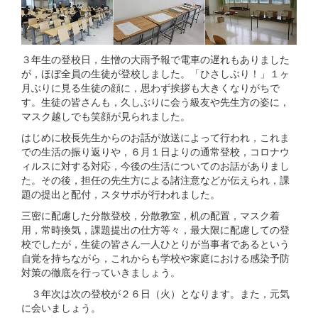
３年生の登校日，生憎の大雨予報で電車の遅れもありました
が，ほぼ全員の生徒が登校しました。「ひさしぶり！」１ヶ
月ぶりに見る生徒の顔に，思わず挨拶も大きくなりがちで
す。生徒の皆さんも，久しぶりに会う級友や先生方の姿に，
マスク越しでも笑顔が見られました。
はじめに校長先生からのお話が放送によって行われ，これま
での生活の振り返りや，６月１日よりの通常登校，コロナウ
ィルスに対する対応，今後の生活についてのお話がありまし
た。その後，担任の先生方による諸注意などが伝えられ，課
題の提出と配付，スタサポが行われました。
三密に配慮した分散登校，分散教室，机の配置，マスク着
用，常時換気，課題提出の仕方等々，最大限に配慮しての登
校でしたが，生徒の皆さん一人ひとりが当事者であるという
自覚を持ちながら，これからも学校や家庭における感染予防
対策の徹底を行っていきましょう。
３年次は次の登校が２６日（火）となります。また，元気
に会いましょう。