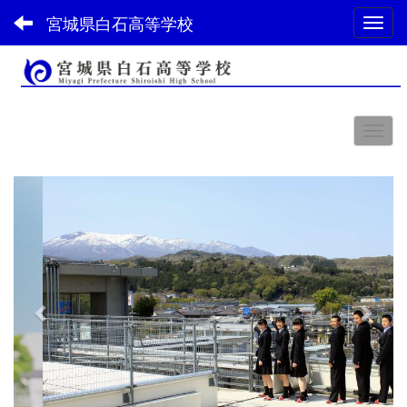
宮城県白石高等学校
Toggl
スペース
p
n
r
e
e
x
v
t
i
o
u
s