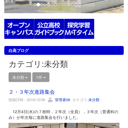
白高ブログ
カテゴリ:未分類
未分類
1件
２・３年次進路集会
投稿日時 : 2019/12/06
管理者09
カテゴリ:
未分類
12月4日(水)の７校時，２年次（全員），３年次（普通科の
み）が年次毎に進路集会を行いました。