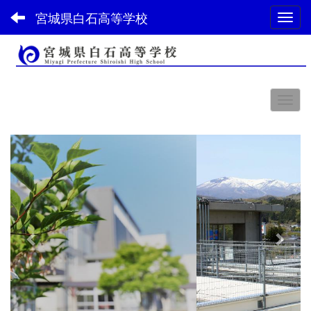
宮城県白石高等学校
Toggl
スペース
p
n
r
e
e
x
v
t
i
o
u
s