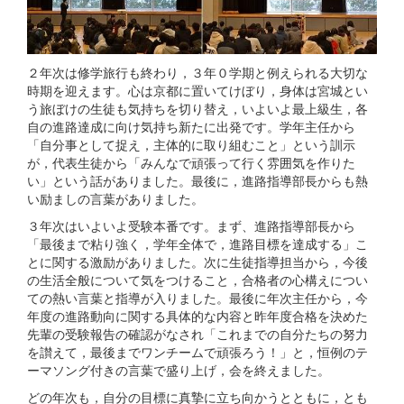
２年次は修学旅行も終わり，３年０学期と例えられる大切な
時期を迎えます。心は京都に置いてけぼり，身体は宮城とい
う旅ぼけの生徒も気持ちを切り替え，いよいよ最上級生，各
自の進路達成に向け気持ち新たに出発です。学年主任から
「自分事として捉え，主体的に取り組むこと」という訓示
が，代表生徒から「みんなで頑張って行く雰囲気を作りた
い」という話がありました。最後に，進路指導部長からも熱
い励ましの言葉がありました。
３年次はいよいよ受験本番です。まず、進路指導部長から
「最後まで粘り強く，学年全体で，進路目標を達成する」こ
とに関する激励がありました。次に生徒指導担当から，今後
の生活全般について気をつけること，合格者の心構えについ
ての熱い言葉と指導が入りました。最後に年次主任から，今
年度の進路動向に関する具体的な内容と昨年度合格を決めた
先輩の受験報告の確認がなされ「これまでの自分たちの努力
を讃えて，最後までワンチームで頑張ろう！」と，恒例のテ
ーマソング付きの言葉で盛り上げ，会を終えました。
どの年次も，自分の目標に真摯に立ち向かうとともに，とも