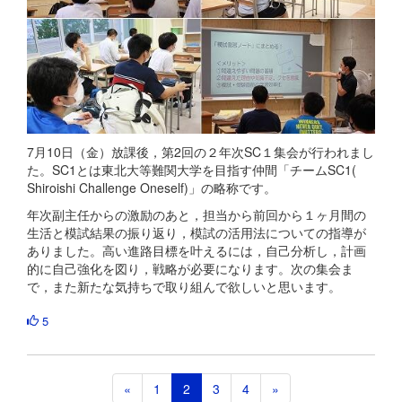
7月10日（金）放課後，第2回の２年次SC１集会が行われまし
た。SC1とは東北大等難関大学を目指す仲間「チームSC1(
Shiroishi Challenge Oneself)」の略称です。
年次副主任からの激励のあと，担当から前回から１ヶ月間の
生活と模試結果の振り返り，模試の活用法についての指導が
ありました。高い進路目標を叶えるには，自己分析し，計画
的に自己強化を図り，戦略が必要になります。次の集会ま
で，また新たな気持ちで取り組んで欲しいと思います。
5
«
1
2
3
4
»