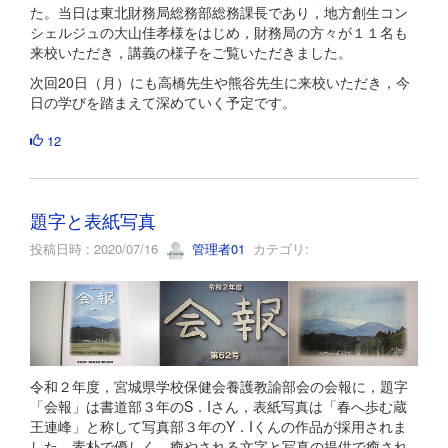
た。当日は東北財務局総務部総務課長であり，地方創生コン
シェルジュの大山佳孝様をはじめ，財務局の方々が１１名も
来校いただき，講義の様子をご覧いただきました。
次回20日（月）にも高橋先生や熊谷先生に来校いただき，今
日の学びを踏まえて深めていく予定です。
12
題字と表紙写真
投稿日時 : 2020/07/16
管理者01
カテゴリ:
令和２年度，宮城県学校保健会養護教諭部会の会報に，題字
「会報」は書道部３年のS．Iさん，表紙写真は「春へ歩む蔵
王連峰」と称して写真部３年のY．Iくんの作品が採用されま
した。素朴で優しく，癒やされる文字と写真の提供で癒され