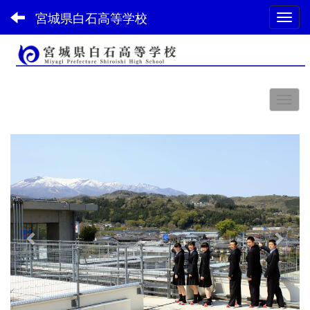
宮城県白石高等学校
Toggl
スペース
p
n
r
e
e
x
v
t
i
o
u
s