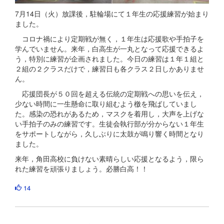
7月14日（火）放課後，駐輪場にて１年生の応援練習が始まり
ました。
コロナ禍により定期戦が無く，１年生は応援歌や手拍子を
学んでいません。来年，白高生が一丸となって応援できるよ
う，特別に練習が企画されました。今日の練習は１年１組と
２組の２クラスだけで，練習日も各クラス２日しかありませ
ん。
応援団長が５０回を超える伝統の定期戦への思いを伝え，
少ない時間に一生懸命に取り組むよう檄を飛ばしていまし
た。感染の恐れがあるため，マスクを着用し，大声を上げな
い手拍子のみの練習です。生徒会執行部が分からない１年生
をサポートしながら，久しぶりに太鼓が鳴り響く時間となり
ました。
来年，角田高校に負けない素晴らしい応援となるよう，限ら
れた練習を頑張りましょう。必勝白高！！
14