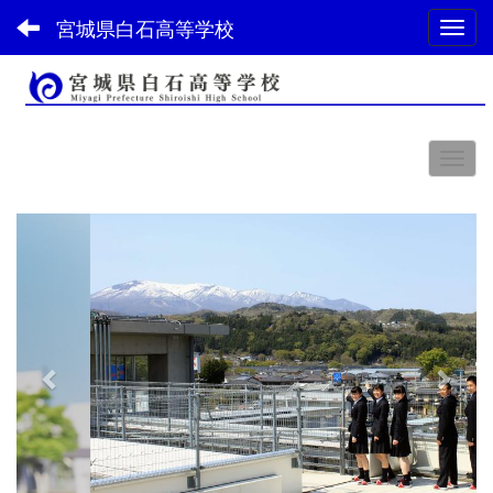
宮城県白石高等学校
Toggl
スペース
p
n
r
e
e
x
v
t
i
o
u
s