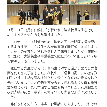
３月３０日（月）に離任式が行われ，脇坂校長先生をはじ
め，１４名の先生方を見送りました。
コロナウィルス対策のため，換気と互いの間隔を最大限に
するよう注意し，在校生のみが体育館で離任式に参加しまし
た。多くの卒業生が別れを惜しんで来校しましたが，在校生
とは別に，大講義室や中講義室で離任式のLive配信という形
で参加してもらいました。
離任する先生方からは，白高生に対する温かい励ましの言
葉をたくさん頂きました。在校生に「必勝白高！」の檄を飛
ばしたり，手紙を読み上げたり，個性的な別れの挨拶をした
先生もいました。どの先生方からも，溢れるような白石高校
愛が感じられ，思わず涙する場面もありました。花束贈呈と
校歌斉唱のあと，最後に花道をつくり大きな拍手で見送りま
した。
離任される先生方，本当にお世話になりました。それぞれ