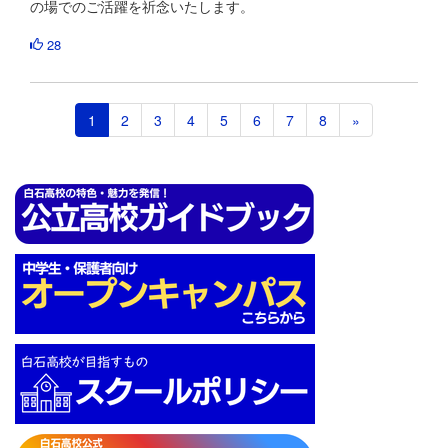
の場でのご活躍を祈念いたします。
28
1
2
3
4
5
6
7
8
»