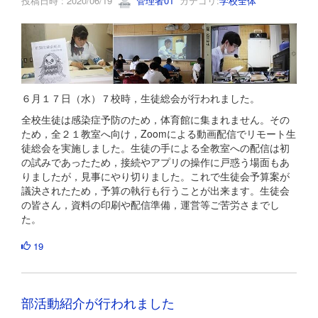
投稿日時 : 2020/06/19
管理者01
カテゴリ:
学校全体
６月１７日（水）７校時，生徒総会が行われました。
全校生徒は感染症予防のため，体育館に集まれません。その
ため，全２１教室へ向け，Zoomによる動画配信でリモート生
徒総会を実施しました。生徒の手による全教室への配信は初
の試みであったため，接続やアプリの操作に戸惑う場面もあ
りましたが，見事にやり切りました。これで生徒会予算案が
議決されたため，予算の執行も行うことが出来ます。生徒会
の皆さん，資料の印刷や配信準備，運営等ご苦労さまでし
た。
19
部活動紹介が行われました