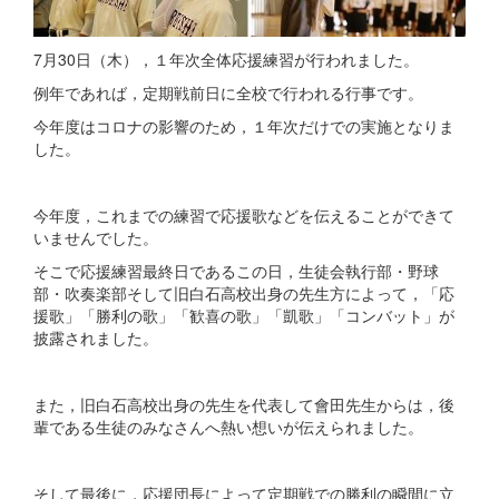
7月30日（木），１年次全体応援練習が行われました。
例年であれば，定期戦前日に全校で行われる行事です。
今年度はコロナの影響のため，１年次だけでの実施となりま
した。
今年度，これまでの練習で応援歌などを伝えることができて
いませんでした。
そこで応援練習最終日であるこの日，生徒会執行部・野球
部・吹奏楽部そして旧白石高校出身の先生方によって，「応
援歌」「勝利の歌」「歓喜の歌」「凱歌」「コンバット」が
披露されました。
また，旧白石高校出身の先生を代表して會田先生からは，後
輩である生徒のみなさんへ熱い想いが伝えられました。
そして最後に，応援団長によって定期戦での勝利の瞬間に立