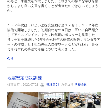
のもと，小論文を作成しました。これまでの様々な学びを活
かし，より良い文章を書くことが出来たのではないでしょう
か。
１・２年次は，いよいよ探究活動が全１７ゼミ，１・２年次
協働で開始しました。初顔合わせの今日は，互いに自己紹介
してアイスブレイク。また，昨年度のポスターを見直した
り，ゼミを継続した2年生から昨年の研究の報告，マンダラア
ートの作成，セミ担当先生の自作ワークなどが行われ，各ゼ
ミそれぞれの手法で今後について考えました。
9
地震想定防災訓練
投稿日時 : 2020/07/02
管理者01
カテゴリ:
学校全体