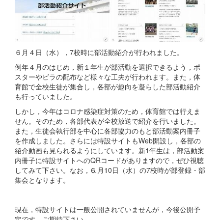
６月４日（水），7校時に部活動紹介が行われました。
例年４月のはじめ，新１年生が部活動を選択できるよう，ポ
スターやビラの配布など様々な工夫が行われます。また，体
育館で全校生徒が集合し，各部が趣向を凝らした部活動紹介
も行っていました。
しかし，今年はコロナ感染症対策のため，体育館では行えま
せん。そのため，各部代表が全校放送で紹介を行いました。
また，生徒会執行部を中心に各部協力のもと部活動案内冊子
を作成しました。さらには特設サイトもWeb開設し，各部の
紹介動画も見られるようにしています。新1年生は，部活動案
内冊子に特設サイトへのQRコードがありますので，ぜひ視聴
してみて下さい。なお，⒍月10日（水）の7校時が部登録・部
集会となります。
現在，特設サイトは一般公開されていませんが，今後公開予
定です。ご期待下さい。