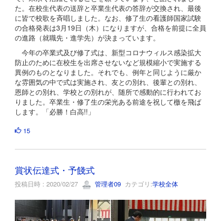
た。在校生代表の送辞と卒業生代表の答辞が交換され、最後
に皆で校歌を斉唱しました。なお、修了生の看護師国家試験
の合格発表は3月19日（木）になりますが、合格を前提に全員
の進路（就職先・進学先）が決まっています。
今年の卒業式及び修了式は、新型コロナウィルス感染拡大
防止のために在校生を出席させないなど規模縮小で実施する
異例のものとなりました。それでも、例年と同じように厳か
な雰囲気の中で式は実施され、友との別れ、後輩との別れ、
恩師との別れ、学校との別れが、随所で感動的に行われてお
りました。卒業生・修了生の栄光ある前途を祝して檄を飛ば
します。「必勝！白高!!」
15
賞状伝達式・予餞式
投稿日時 : 2020/02/27
管理者09
カテゴリ:
学校全体