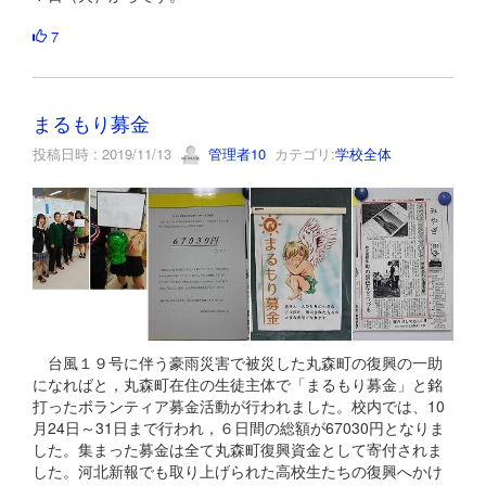
7
まるもり募金
投稿日時 : 2019/11/13
管理者10
カテゴリ:
学校全体
台風１９号に伴う豪雨災害で被災した丸森町の復興の一助
になればと，丸森町在住の生徒主体で「まるもり募金」と銘
打ったボランティア募金活動が行われました。校内では、10
月24日～31日まで行われ，６日間の総額が67030円となりま
した。集まった募金は全て丸森町復興資金として寄付されま
した。河北新報でも取り上げられた高校生たちの復興へかけ