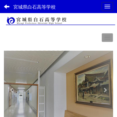
宮城県白石高等学校
Toggl
スペース
p
n
r
e
e
x
v
t
i
o
u
s