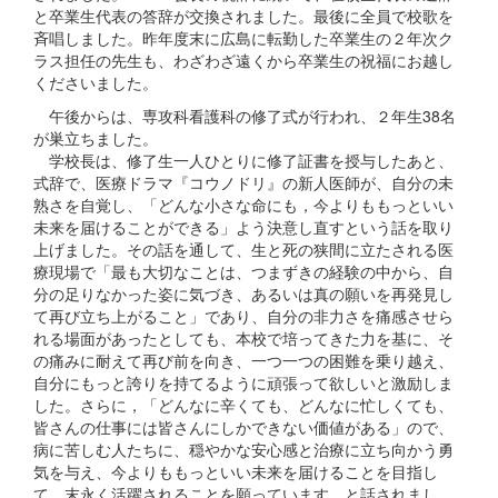
と卒業生代表の答辞が交換されました。最後に全員で校歌を
斉唱しました。昨年度末に広島に転勤した卒業生の２年次ク
ラス担任の先生も、わざわざ遠くから卒業生の祝福にお越し
くださいました。
午後からは、専攻科看護科の修了式が行われ、２年生38名
が巣立ちました。
学校長は、修了生一人ひとりに修了証書を授与したあと、
式辞で、医療ドラマ『コウノドリ』の新人医師が、自分の未
熟さを自覚し、「どんな小さな命にも，今よりももっといい
未来を届けることができる」よう決意し直すという話を取り
上げました。その話を通して、生と死の狭間に立たされる医
療現場で「最も大切なことは、つまずきの経験の中から、自
分の足りなかった姿に気づき、あるいは真の願いを再発見し
て再び立ち上がること」であり、自分の非力さを痛感させら
れる場面があったとしても、本校で培ってきた力を基に、そ
の痛みに耐えて再び前を向き、一つ一つの困難を乗り越え、
自分にもっと誇りを持てるように頑張って欲しいと激励しま
した。さらに，「どんなに辛くても、どんなに忙しくても、
皆さんの仕事には皆さんにしかできない価値がある」ので、
病に苦しむ人たちに、穏やかな安心感と治療に立ち向かう勇
気を与え、今よりももっといい未来を届けることを目指し
て、末永く活躍されることを願っています、と話されまし