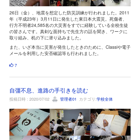
26日（金）、地震を想定した防災訓練が行われました。2011
年（平成23年）3月11日に発生した東日本大震災。死傷者、
行方不明者24,585名の大災害をすでに経験している全校生徒
の皆さんです。真剣な面持ちで先生方の話を聞き、ワークに
取り組み、机の下に潜り込みました。
また、いざ本当に災害が発生したときのために、Classiや電子
メールを利用した安否確認等も行われました。
7
自彊不息、進路の手引きを読む
投稿日時 : 2020/07/02
管理者01
カテゴリ:
学校全体