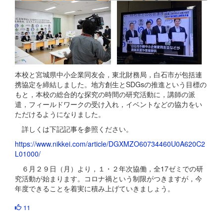
本校と宮城県中小企業同友会，東北財務局，白石市が包括連
携協定を締結しました。地方創生とSDGsの推進という目標の
もと，本校の総合的な探究の時間の研究活動に，講師の派
遣，フィールドワークの受け入れ，イベントなどの協力をい
ただけるようになりました。
詳しくは下記記事を参照ください。
https://www.nikkei.com/article/DGXMZO60734460U0A620C2
L01000/
６月２９日（月）より，１・２年次協働，全17ゼミでの研
究活動が始まります。コロナ禍という制限がつきますが，今
年度できることを着実に積み上げていきましょう。
11