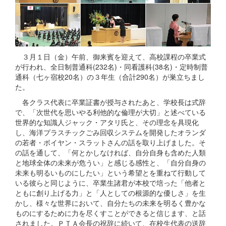
３月１日（金）午前、御来賓を迎えて、高校課程の卒業式
が行われ、全日制普通科(232名)・同看護科(38名)・定時制普
通科（七ヶ宿校20名）の３年生（合計290名）が巣立ちまし
た。
各クラス代表に卒業証書が授与されたあと、学校長は式辞
で、「次世代を思いやる利他的な倫理が大切」と述べている
世界的な知識人ジャック・アタリ氏と、その理念を具現化
し、海洋プラスチックごみ回収システムを開発したオランダ
の若者・ボイヤン・スラットさんの話を取り上げました。そ
の話を通して、「何とかしなければ、自分自身も含めた人類
と地球全体の未来が危うい」と感じる感性と、「自分自身の
未来も明るいものにしたい」という希望とを重ねて行動して
いる彼らと同じように、卒業生諸君が本校で培った「他者と
ともに創り上げる力」と「人としての根源的な優しさ」を生
かし、様々な世界において、自分たちの未来を明るく豊かな
ものにするために力を尽くすことができると信じます、と話
されました。ＰＴＡ会長の祝辞に続いて、在校生代表の送辞