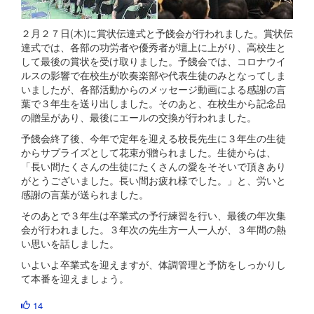
２月２７日(木)に賞状伝達式と予餞会が行われました。賞状伝
達式では、各部の功労者や優秀者が壇上に上がり、高校生と
して最後の賞状を受け取りました。予餞会では、コロナウイ
ルスの影響で在校生が吹奏楽部や代表生徒のみとなってしま
いましたが、各部活動からのメッセージ動画による感謝の言
葉で３年生を送り出しました。そのあと、在校生から記念品
の贈呈があり、最後にエールの交換が行われました。
予餞会終了後、今年で定年を迎える校長先生に３年生の生徒
からサプライズとして花束が贈られました。生徒からは、
「長い間たくさんの生徒にたくさんの愛をそそいで頂きあり
がとうございました。長い間お疲れ様でした。」と、労いと
感謝の言葉が送られました。
そのあとで３年生は卒業式の予行練習を行い、最後の年次集
会が行われました。３年次の先生方一人一人が、３年間の熱
い思いを話しました。
いよいよ卒業式を迎えますが、体調管理と予防をしっかりし
て本番を迎えましょう。
14