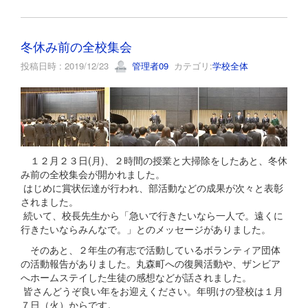
冬休み前の全校集会
投稿日時 : 2019/12/23
管理者09
カテゴリ:
学校全体
１２月２３日(月)、２時間の授業と大掃除をしたあと、冬休
み前の全校集会が開かれました。
はじめに賞状伝達が行われ、部活動などの成果が次々と表彰
されました。
続いて、校長先生から「急いで行きたいなら一人で。遠くに
行きたいならみんなで。」とのメッセージがありました。
そのあと、２年生の有志で活動しているボランティア団体
の活動報告がありました。丸森町への復興活動や、ザンビア
へホームステイした生徒の感想などが話されました。
皆さんどうぞ良い年をお迎えください。年明けの登校は１月
７日（火）からです。