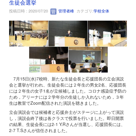
生徒会選挙
投稿日時 : 2020/07/20
管理者峰
カテゴリ:
学校全体
7月15日(水)7校時、新たな生徒会長と応援団長の立会演説
会と選挙が行われ、生徒会長には２年生の男女2名、応援団長
には２年生の女子1名が立候補しました。コロナ感染症予防の
ため，アリーナには２学年分の生徒しか入れないため，３年
生は教室でZoom配信された演説を聴きました。
立会演説会では候補者と応援弁士がステージに上がって演説
し，演説会終了後は各クラスで投票を行いました。即日開票
の結果、生徒会長には2-1 Y.Rさんが当選し、応援団長には、
2-7 T.Sさんが信任されました。