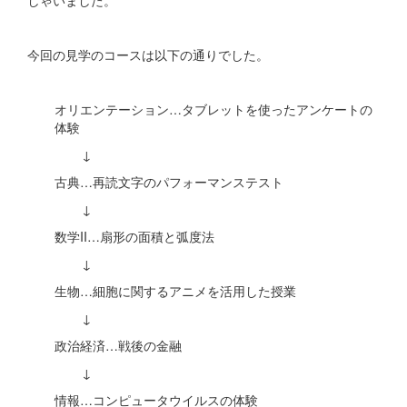
今回の見学のコースは以下の通りでした。
オリエンテーション…タブレットを使ったアンケートの
体験
↓
古典…再読文字のパフォーマンステスト
↓
数学II…扇形の面積と弧度法
↓
生物…細胞に関するアニメを活用した授業
↓
政治経済…戦後の金融
↓
情報…コンピュータウイルスの体験