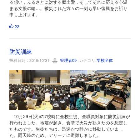
る想い，ふるさとに対する郷土愛，そしてそれに応える心温
まる支援の輪…。被災された方々の一刻も早い復興をお祈り
申し上げます。
22
防災訓練
投稿日時 : 2019/10/31
管理者09
カテゴリ:
学校全体
10月29日(火)の7校時に全校生徒、全職員対象に防災訓練が
行われました。地震が起き、食堂で火災が起きたのを想定し
たものです。生徒たちは、迅速かつ静かに移動していまし
た。雨天時のため、アリーナに避難しました。