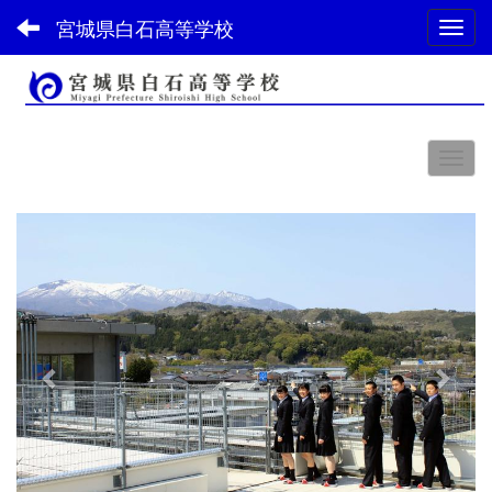
宮城県白石高等学校
Toggl
スペース
p
n
r
e
e
x
v
t
i
o
u
s