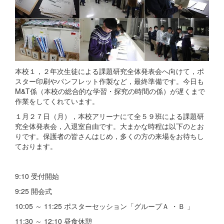
本校１，２年次生徒による課題研究全体発表会へ向けて，ポ
スター印刷やパンフレット作製など，最終準備です。今日も
M&T係（本校の総合的な学習・探究の時間の係）が遅くまで
作業をしてくれています。
１月２７日（月），本校アリーナにて全５９班による課題研
究全体発表会，入退室自由です。大まかな時程は以下のとお
りです。保護者の皆さんはじめ，多くの方の来場をお待ちし
ております。
9:10 受付開始
9:25 開会式
10:05 ～ 11:25 ポスターセッション「グループＡ ・Ｂ 」
11:30 ～ 12:10 昼食休憩