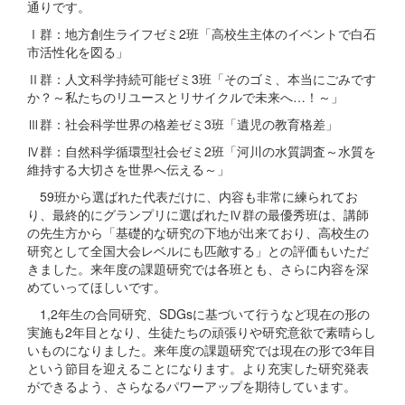
通りです。
Ⅰ群：地方創生ライフゼミ2班「高校生主体のイベントで白石
市活性化を図る」
Ⅱ群：人文科学持続可能ゼミ3班「そのゴミ、本当にごみです
か？～私たちのリユースとリサイクルで未来へ…！～」
Ⅲ群：社会科学世界の格差ゼミ3班「遺児の教育格差」
Ⅳ群：自然科学循環型社会ゼミ2班「河川の水質調査～水質を
維持する大切さを世界へ伝える～」
59班から選ばれた代表だけに、内容も非常に練られてお
り、最終的にグランプリに選ばれたⅣ群の最優秀班は、講師
の先生方から「基礎的な研究の下地が出来ており、高校生の
研究として全国大会レベルにも匹敵する」との評価もいただ
きました。来年度の課題研究では各班とも、さらに内容を深
めていってほしいです。
1,2年生の合同研究、SDGsに基づいて行うなど現在の形の
実施も2年目となり、生徒たちの頑張りや研究意欲で素晴らし
いものになりました。来年度の課題研究では現在の形で3年目
という節目を迎えることになります。より充実した研究発表
ができるよう、さらなるパワーアップを期待しています。