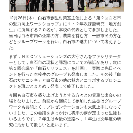
12月26日(木)，白石市創生対策室主催による「第２回白石市
の魅力向上ワークショップ」に１・２年次課題研究「地方創
生」に所属する２０名が，本校の代表として参加しました。
当日は白石市内の企業の方，農業を営む方，一般市民の方な
どとグループワークを行い，白石市の魅力について考えまし
た。
まず，ＮＥＣソリューションズの大守さんをファシリテータ
ーとして，白石市の現状と課題についての講話があり，次に
第１回会議で「白石ササフェス」を計画し，実際に先日イベ
ントを行った本校生のグループも発表しました。その後「白
石のササニシキ」と白石市の他の魅力とコラボするプロジェ
クトを班ごとまとめ，発表して終了しました。
今回も白石市を盛り上げようとする方々との貴重な出会いの
場となりました。前回から継続して参加した生徒はグループ
ワークも要領よく，プレゼンテーションも大変上手になって
いました。この会議をきっかけに将来の夢が定まった生徒も
いるようです。２年生は今後の進路へ，１年生は次年度の研
究に活かして欲しいと思います。