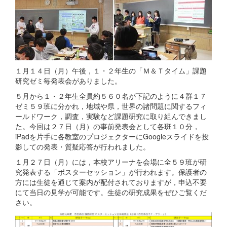
１月１４日（月）午後，１・２年生の「Ｍ＆Ｔタイム」課題
研究ゼミ毎発表会がありました。
５月から１・２年生全員約５６０名が下記のように４群１７
ゼミ５９班に分かれ，地域や県，世界の諸問題に関するフィ
ールドワーク，調査，実験など課題研究に取り組んできまし
た。今回は２７日（月）の事前発表会として各班１０分，
iPadを片手に各教室のプロジェクターにGoogleスライドを投
影しての発表・質疑応答が行われました。
１月２７日（月）には，本校アリーナを会場に全５９班が研
究発表する「ポスターセッション」が行われます。保護者の
方には生徒を通じて案内が配付されておりますが，申込不要
にて当日の見学が可能です。生徒の研究成果をぜひご覧くだ
さい。