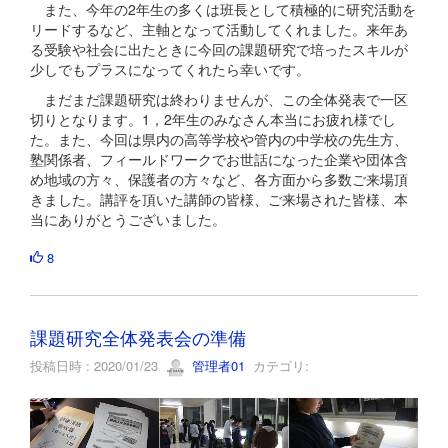
また、今年の2年生の多くは班長として積極的に研究活動を
リードするなど、主軸となって活動してくれました。来年あ
る受験や社会に出たときに今回の課題研究で培ったスキルが
少しでもプラスになってくれたら幸いです。
まだまだ課題研究は終わりませんが、この全体発表で一区
切りとなります。1，2年生のみなさん本当にお疲れ様でし
た。また、今回は県内の高等学校や管内の中学校の先生方、
塾関係者、フィールドワークでお世話になった企業や団体含
め地域の方々、保護者の方々など、各方面から多数ご来場頂
きました。講評を頂いた講師の皆様、ご来場された皆様、本
当にありがとうございました。
8
課題研究全体発表会の準備
投稿日時 : 2020/01/23
管理者01
カテゴリ: