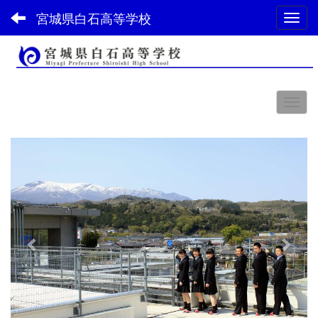
宮城県白石高等学校
Toggl
スペース
p
n
r
e
e
x
v
t
i
o
u
s