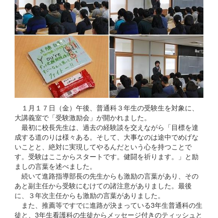
１月１７日（金）午後、普通科３年生の受験生を対象に、
大講義室で「受験激励会」が開かれました。
最初に校長先生は、過去の経験談を交えながら「目標を達
成する道のりは様々ある。そして、大事なのは途中でめげな
いことと、絶対に実現してやるんだという心を持つことで
す。受験はここからスタートです。健闘を祈ります。」と励
ましの言葉を述べました。
続いて進路指導部長の先生からも激励の言葉があり、その
あと副主任から受験にむけての諸注意がありました。最後
に、３年次主任からも激励の言葉がありました。
また、推薦等ですでに進路が決まっている3年生普通科の生
徒と、3年生看護科の生徒からメッセージ付きのティッシュと