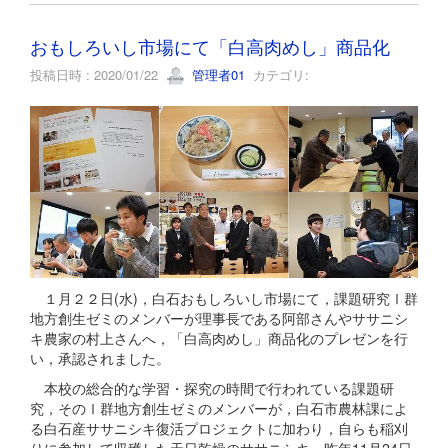
おもしろいし市場にて「白高肉めし」商品化
投稿日時 : 2020/01/22
管理者01
カテゴリ:
１月２２日(水)，白石おもしろいし市場にて，課題研究Ⅰ群
地方創生ゼミのメンバーが理事長である阿部さんやササニシ
キ農家の村上さんへ，「白高肉めし」商品化のプレゼンを行
い，承認されました。
本校の総合的な学習・探究の時間で行われている課題研
究，そのⅠ群地方創生ゼミのメンバーが，白石市農林課によ
る白石産ササニシキ復活プロジェクトに加わり，自らも稲刈
りに参加して収穫した天日乾燥のササニシキ。昨年11月24日