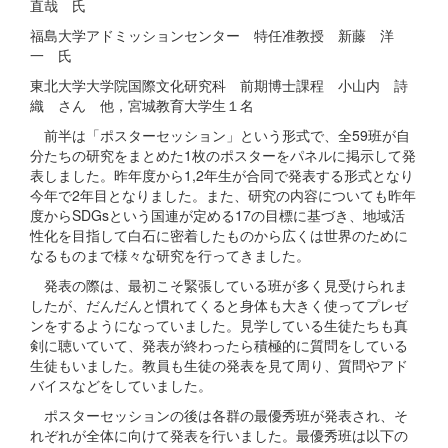
直哉 氏
福島大学アドミッションセンター 特任准教授 新藤 洋
一 氏
東北大学大学院国際文化研究科 前期博士課程 小山内 詩
織 さん 他，宮城教育大学生１名
前半は「ポスターセッション」という形式で、全59班が自
分たちの研究をまとめた1枚のポスターをパネルに掲示して発
表しました。昨年度から1,2年生が合同で発表する形式となり
今年で2年目となりました。また、研究の内容についても昨年
度からSDGsという国連が定める17の目標に基づき、地域活
性化を目指して白石に密着したものから広くは世界のために
なるものまで様々な研究を行ってきました。
発表の際は、最初こそ緊張している班が多く見受けられま
したが、だんだんと慣れてくると身体も大きく使ってプレゼ
ンをするようになっていました。見学している生徒たちも真
剣に聴いていて、発表が終わったら積極的に質問をしている
生徒もいました。教員も生徒の発表を見て周り、質問やアド
バイスなどをしていました。
ポスターセッションの後は各群の最優秀班が発表され、そ
れぞれが全体に向けて発表を行いました。最優秀班は以下の