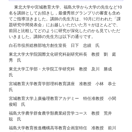
東北大学や宮城教育大学、福島大学から大学の先生など10
名を講師としてお招きし，最優秀班グランプリの審査も含め
てご指導頂きました。講師の先生方は、10月に行われた「課
題研究中間発表会」にお越しいただいた方々がほとんどで、
前回と比較してどのように研究が深化したのかも見ていただ
いきました。講師の先生方は以下の通りです。
白石市役所総務部地方創生室長 日下 忠績 氏
東北大学大学院国際文化研究科副研究科長 教授 劉 庭
秀 氏
東北大学工学部・大学院工学研究科 教授 及川 勝成
氏
宮城教育大学教育学部理科教育講座 准教授 小林 恭士
氏
宮城教育大学上廣倫理教育アカデミー 特任准教授 小関
俊昭 氏
福島大学農学群食農学類農業経営学コース 教授 荒井
聡 氏
福島大学教育推進機構高等教育企画室特任 准教授 前川