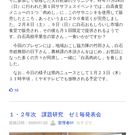
（日）に行われた第１回ササフェスイベントでは，白高食堂
メニューの１つ「肉めし」に，このササニシキを使用して販
売したところ，あっというまに２００食近くが完売しまし
た。２月８日（土），９日（日）に白石おもしろいし市場の
食堂で販売され，その後も月１回限定で提供されるようで
す。白石高校卒業生の皆さん，一食いかがですか？
今回のプレゼンには，地域おこし協力隊の竹田さん，白石
市総務部の日下さん，農林課の木須さんをはじめ，お世話に
なった多くの方々が同席し，一緒に「白高肉めし」を食しま
した。
なお，今日の様子は県内ニュースとして１月２３日（木）
１１時半頃，ミヤギテレビでも放映される予定です。
10
１・２年次 課題研究 ゼミ毎発表会
投稿日時 : 2020/01/22
管理者01
カテゴリ: