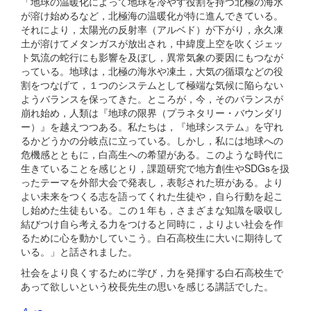
「地球の温暖化によって地球を冷やす役割を持つ北極の海氷
が溶け始めるなど，北極海の温暖化が特に進んできている。
それにより，太陽光の反射率（アルベド）が下がり，永久凍
土が溶けてメタンガスが放出され，中緯度上空を吹くジェッ
ト気流の蛇行にも影響を及ぼし，異常気象の要因にもつなが
っている。地球は，北極の海氷や凍土，大気の循環などの役
割をつなげて，１つのシステムとして極端な気候に陥らない
ようバランスを保ってきた。ところが，今，そのバランスが
崩れ始め，人類は『地球の限界（プラネタリー・バウンダリ
ー）』を越えつつある。私たちは，『地球システム』を守れ
るかどうかの分岐点に立っている。しかし，私には地球への
危機感とともに，白高生への希望がある。このような時代に
生きていることを感じとり，課題研究で地方創生やSDGsを扱
ったテーマを外部大会で発表し，表彰された班がある。より
よい未来をつくる志を語ってくれた生徒や，自ら行動を起こ
し始めた生徒もいる。この１年も，さまざまな知識を吸収し
結びつけ自ら考える力をつけると同時に，よりよい社会を作
るために心を動かしていこう。白石高校生に大いに期待して
いる。」と話されました。
社会をより良くするために学び，力を発揮する白石高校生で
あって欲しいという校長先生の思いを感じる講話でした。