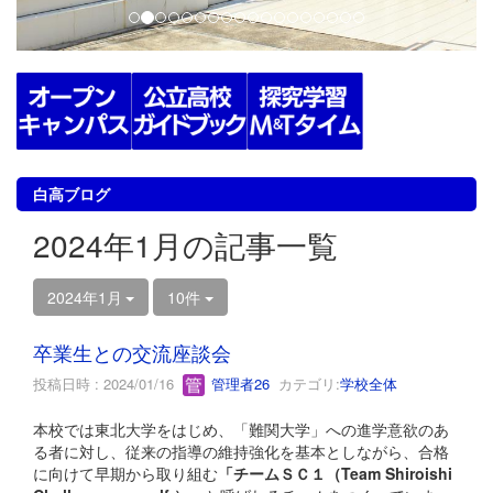
白高ブログ
2024年1月の記事一覧
2024年1月
10件
卒業生との交流座談会
投稿日時 : 2024/01/16
管理者26
カテゴリ:
学校全体
本校では東北大学をはじめ、「難関大学」への進学意欲のあ
る者に対し、従来の指導の維持強化を基本としながら、合格
に向けて早期から取り組む
「チームＳＣ１（Team Shiroishi