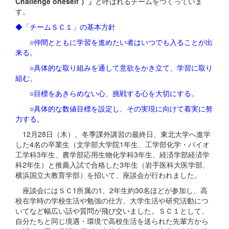
Challenge oneself ）」
と呼ばれるチームをつくっていま
す。
◆「チームＳＣ１」の基本方針
○仲間とともに学習を進めたい者はいつでも入ることが出
来る。
○具体的な取り組みを通して意欲をかき立て、学習に取り
組む。
○目標をあきらめない心、挑戦する心を大切にする。
○具体的な数値目標を設定し、その実現に向けて着実に努
力する。
12月28日（木）、冬季課外講習の最終日、東北大学へ進学
した4名の卒業生（文学部大学院1年生、工学部化学・バイオ
工学科3年生、農学部応用生物化学科3年生、経済学部経済学
科2年生）と推薦入試で合格した3年生（岩手医科大医学部、
横浜国立大教育学部）を招いて、座談会が行われました。
座談会にはＳＣ1所属の1、2年生約30名ほどが参加し、高
校在学時の学校生活や勉強の仕方、大学生活や研究活動につ
いてなど幅広い話や質問が飛び交いました。ＳＣ１として、
自分たちと同じ境遇・環境で高校生活を送られた先輩方から