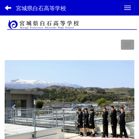
宮城県白石高等学校
Toggl
スペース
p
n
r
e
e
x
v
t
i
o
u
s