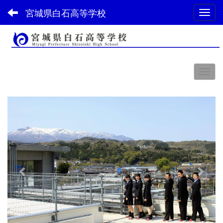
宮城県白石高等学校
Toggl
スペース
p
n
r
e
e
x
v
t
i
o
u
s