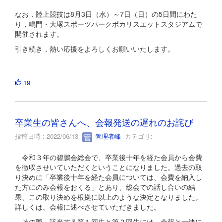
なお，陸上競技は8月3日（水）～7日（日）の5日間にわた
り，鳴門・大塚スポーツパークポカリスエットスタジアムで
開催されます。
引き続き，熱い応援をよろしくお願いいたします。
19
卒業生の皆さんへ、会報発送の遅れのお詫び
投稿日時 : 2022/06/13
管理者峰
カテゴリ:
令和３年の碧鵬会総会で、卒業後十年を経た会員から会費
を徴収させいていただくということになりました。過去の取
り決めに「卒業後十年を経た会員については、会費を納入し
た方にのみ会報をおくる」とあり、総会での話し合いの結
果、この取り決めを根拠に以上のような決定となりました。
詳しくは、会報に述べさせていただきました。
その際、該当する第１回生と第２回生には、会報と一緒に