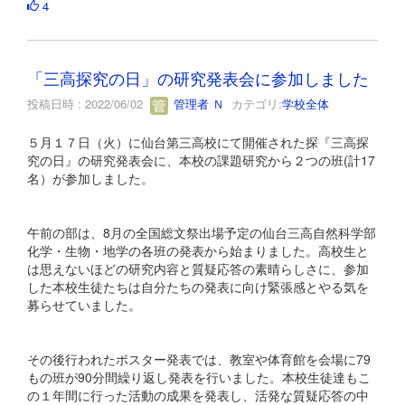
4
「三高探究の日」の研究発表会に参加しました
投稿日時 : 2022/06/02
管理者 Ｎ
カテゴリ:
学校全体
５月１７日（火）に仙台第三高校にて開催された探『三高探
究の日』の研究発表会に、本校の課題研究から２つの班(計17
名）が参加しました。
午前の部は、8月の全国総文祭出場予定の仙台三高自然科学部
化学・生物・地学の各班の発表から始まりました。高校生と
は思えないほどの研究内容と質疑応答の素晴らしさに、参加
した本校生徒たちは自分たちの発表に向け緊張感とやる気を
募らせていました。
その後行われたポスター発表では、教室や体育館を会場に79
もの班が90分間繰り返し発表を行いました。本校生徒達もこ
の１年間に行った活動の成果を発表し、活発な質疑応答の中