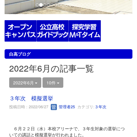
白高ブログ
2022年6月の記事一覧
2022年6月
10件
３年次 模擬選挙
投稿日時 : 2022/06/27
管理者25
カテゴリ:
３年次
６月２２日（水）本校アリーナで、３年生対象の選挙につ
いての講話と模擬選挙が行われました。