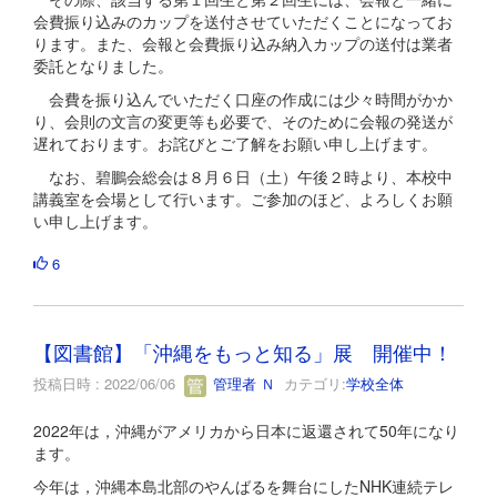
会費振り込みのカップを送付させていただくことになってお
ります。また、会報と会費振り込み納入カップの送付は業者
委託となりました。
会費を振り込んでいただく口座の作成には少々時間がかか
り、会則の文言の変更等も必要で、そのために会報の発送が
遅れております。お詫びとご了解をお願い申し上げます。
なお、碧鵬会総会は８月６日（土）午後２時より、本校中
講義室を会場として行います。ご参加のほど、よろしくお願
い申し上げます。
6
【図書館】「沖縄をもっと知る」展 開催中！
投稿日時 : 2022/06/06
管理者 Ｎ
カテゴリ:
学校全体
2022年は，沖縄がアメリカから日本に返還されて50年になり
ます。
今年は，沖縄本島北部のやんばるを舞台にしたNHK連続テレ