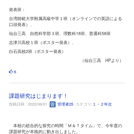
発表班：
台湾師範大学附属高級中学１班（オンラインでの英語による
口頭発表）、
仙台三高 自然科学部３班、理数科18班、普通科58班
志津川高校１班（ポスター発表）、
白石高校2班（ポスター発表）
（仙台三高 HPより）
6
課題研究はじまります！
投稿日時 : 2022/06/01
管理者25
カテゴリ:
１・２年次
本校の総合的な探究の時間「Ｍ＆Ｔタイム」で、今年度の
課題研究が本格的に動き出しました。