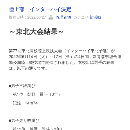
陸上部 インターハイ決定！
投稿日時 : 2022/06/27
管理者19
カテゴリ:
部活動
～東北大会結果～
第77回東北高校陸上競技大会（インターハイ東北予選）が，
2022年6月14日（火）～17日（金）の4日間，新青森県総合運
動公園陸上競技場で開催されました。本校出場選手の結果
は，以下の通りです。
■男子三段跳び
第1位 朝野 景斗（3年）
記録 14m74
■男子走り幅跳び
第15位 朝野 景斗（3年）