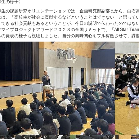
年生の様子〉
生の課題研究オリエンテーションでは、企画研究部副部長から、白石高
には、「高校生が社会に貢献するなどということはできない」と思って
そできる社会貢献もあるということが、今日の説明で伝わったのではな
マイプロジェクトアワード２０２３の全国サミットで、「All Star T
ムの発表の様子も視聴しました。自分の興味関心をフル稼働させて、課