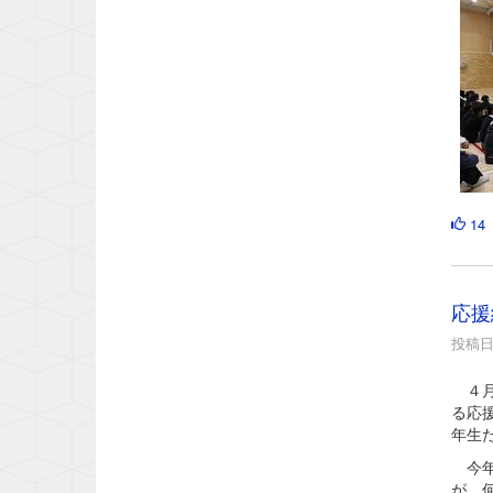
14
応援
投稿日時
４月
る応
年生
今年
が、