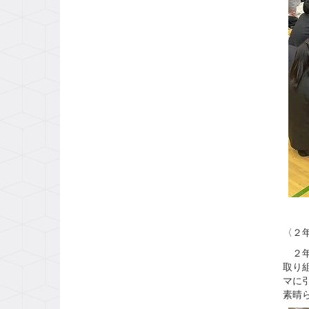
〈２
２年
取り
マに
素晴