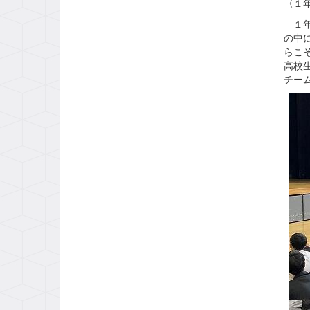
〈１
１年
の中
らこ
高校生
チー