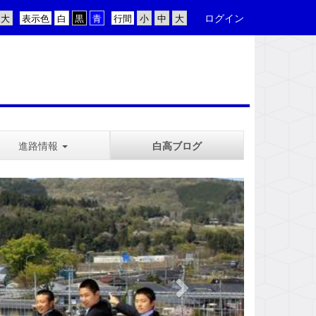
ログイン
表示色
行間
進路情報
白高ブログ
n
e
x
t