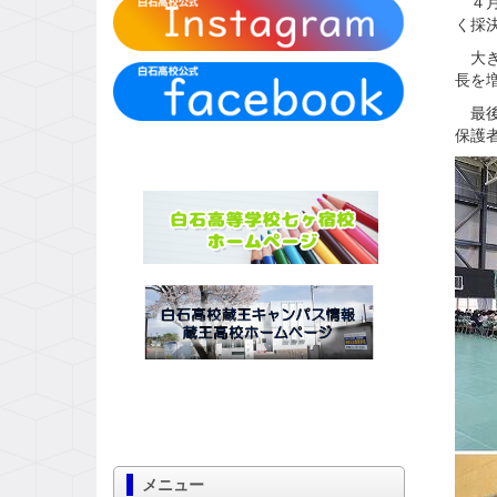
４月
く採
大き
長を
最後
保護
メニュー