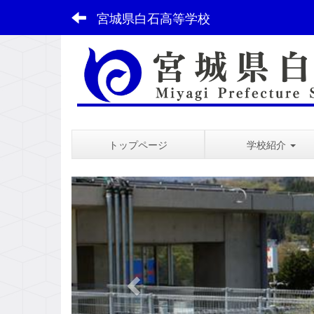
宮城県白石高等学校
トップページ
学校紹介
スペース
p
r
e
v
i
o
u