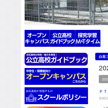
s
白高
2
20
ＰＴ
投稿日時