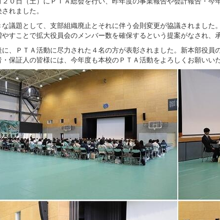
２０日（土）にＰＴＡ総会を行い、昨年度の事業報告や会計報告・今年
決されました。
な議題として、支部組織廃止とそれに伴う会則変更が協議されました。
増やすことで拡大役員会のメンバー数を確保するという提案がなされ、
に、ＰＴＡ活動に尽力された４名の方が表彰されました。新本部役員の
者・保証人の皆様には、今年度も本校のＰＴＡ活動をよろしくお願いい