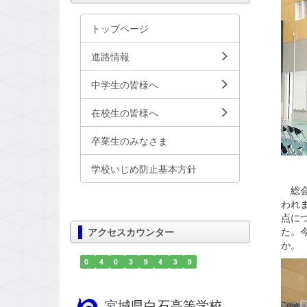
トップページ
進路情報
中学生の皆様へ
在校生の皆様へ
卒業生のみなさま
学校いじめ防止基本方針
総会
われ
点に
た。
アクセスカウンター
か。
0
4
0
3
9
4
3
9
宮城県白石高等学校