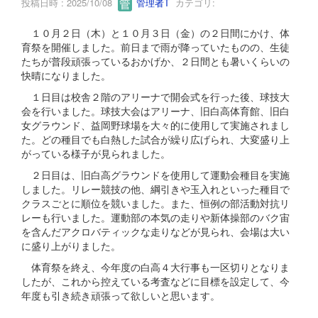
投稿日時 : 2025/10/08
管理者T
カテゴリ:
１０月２日（木）と１０月３日（金）の２日間にかけ、体
育祭を開催しました。前日まで雨が降っていたものの、生徒
たちが普段頑張っているおかげか、２日間とも暑いくらいの
快晴になりました。
１日目は校舎２階のアリーナで開会式を行った後、球技大
会を行いました。球技大会はアリーナ、旧白高体育館、旧白
女グラウンド、益岡野球場を大々的に使用して実施されまし
た。どの種目でも白熱した試合が繰り広げられ、大変盛り上
がっている様子が見られました。
２日目は、旧白高グラウンドを使用して運動会種目を実施
しました。リレー競技の他、綱引きや玉入れといった種目で
クラスごとに順位を競いました。また、恒例の部活動対抗リ
レーも行いました。運動部の本気の走りや新体操部のバク宙
を含んだアクロバティックな走りなどが見られ、会場は大い
に盛り上がりました。
体育祭を終え、今年度の白高４大行事も一区切りとなりま
したが、これから控えている考査などに目標を設定して、今
年度も引き続き頑張って欲しいと思います。