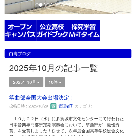
白高ブログ
2025年10月の記事一覧
2025年10月
10件
箏曲部全国大会出場決定！
投稿日時 : 2025/10/29
管理者T
カテゴリ:
１０月２２日（水）に多賀城市文化センターにて行われた
日本音楽専門部県定期演奏会において、筝曲部が「最優秀
賞」を受賞しました！併せて、次年度全国高等学校総合文化