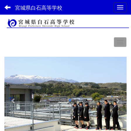
宮城県白石高等学校
Toggl
スペース
p
n
r
e
e
x
v
t
i
o
u
s