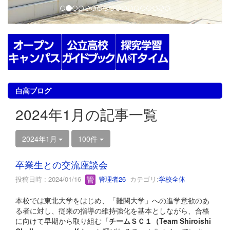
白高ブログ
2024年1月の記事一覧
2024年1月
100件
卒業生との交流座談会
投稿日時 : 2024/01/16
管理者26
カテゴリ:
学校全体
本校では東北大学をはじめ、「難関大学」への進学意欲のあ
る者に対し、従来の指導の維持強化を基本としながら、合格
に向けて早期から取り組む
「チームＳＣ１（Team Shiroishi