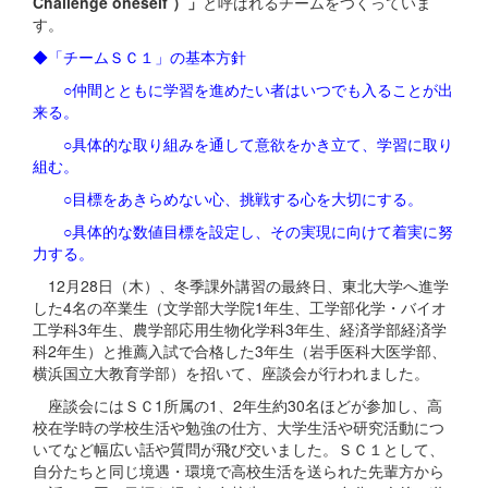
Challenge oneself ）」
と呼ばれるチームをつくっていま
す。
◆「チームＳＣ１」の基本方針
○仲間とともに学習を進めたい者はいつでも入ることが出
来る。
○具体的な取り組みを通して意欲をかき立て、学習に取り
組む。
○目標をあきらめない心、挑戦する心を大切にする。
○具体的な数値目標を設定し、その実現に向けて着実に努
力する。
12月28日（木）、冬季課外講習の最終日、東北大学へ進学
した4名の卒業生（文学部大学院1年生、工学部化学・バイオ
工学科3年生、農学部応用生物化学科3年生、経済学部経済学
科2年生）と推薦入試で合格した3年生（岩手医科大医学部、
横浜国立大教育学部）を招いて、座談会が行われました。
座談会にはＳＣ1所属の1、2年生約30名ほどが参加し、高
校在学時の学校生活や勉強の仕方、大学生活や研究活動につ
いてなど幅広い話や質問が飛び交いました。ＳＣ１として、
自分たちと同じ境遇・環境で高校生活を送られた先輩方から