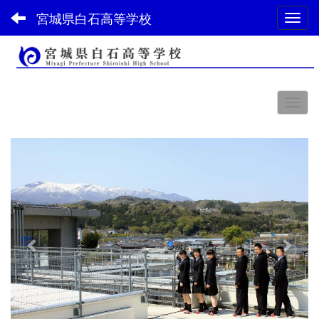
宮城県白石高等学校
Toggl
スペース
p
n
r
e
e
x
v
t
i
o
u
s