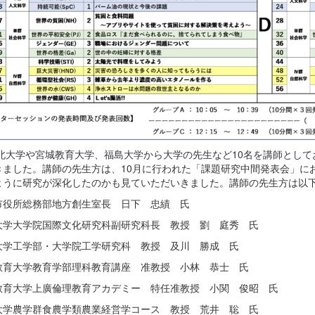
大学や宮城教育大学、福島大学から大学の先生など10名を講師として
きました。講師の先生方は、10月に行われた「課題研究中間発表会」に
ように研究が深化したのかも見ていただいきました。講師の先生方は以
市役所総務部地方創生室長 日下 忠績 氏
大学大学院国際文化研究科副研究科長 教授 劉 庭秀 氏
大学工学部・大学院工学研究科 教授 及川 勝成 氏
教育大学教育学部理科教育講座 准教授 小林 恭士 氏
教育大学上廣倫理教育アカデミー 特任准教授 小関 俊昭 氏
大学農学群食農学類農業経営学コース 教授 荒井 聡 氏