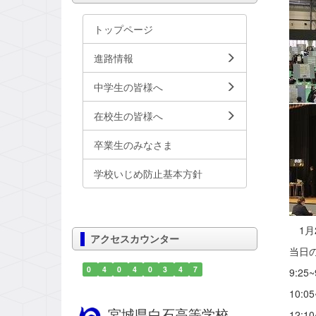
トップページ
進路情報
中学生の皆様へ
在校生の皆様へ
卒業生のみなさま
学校いじめ防止基本方針
1月
アクセスカウンター
当日
0
4
0
4
0
3
4
7
9:25
10:0
宮城県白石高等学校
12:1