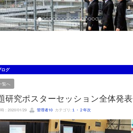
ブログ
一覧へ
題研究ポスターセッション全体発表
 : 2020/01/29
管理者10
カテゴリ:
１・２年次