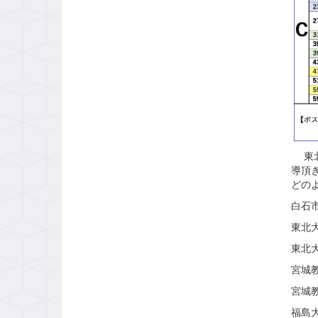
東北
導頂
どの
白石
東北
東北
宮城
宮城
福島