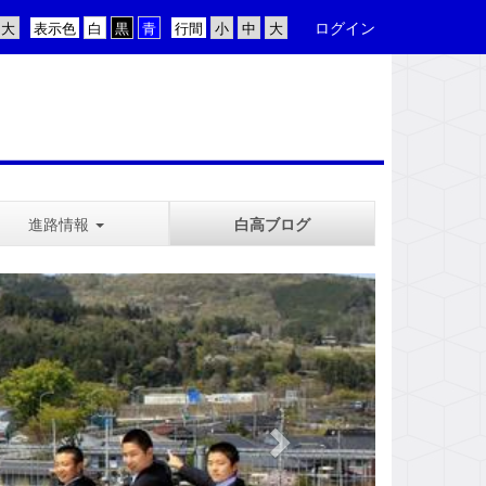
ログイン
表示色
行間
進路情報
白高ブログ
n
e
x
t