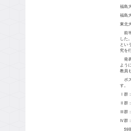
福島
福島
東北
前半
した
とい
究を
発表
よう
教員
ポス
す。
Ⅰ群
Ⅱ群
Ⅲ群
Ⅳ群
59