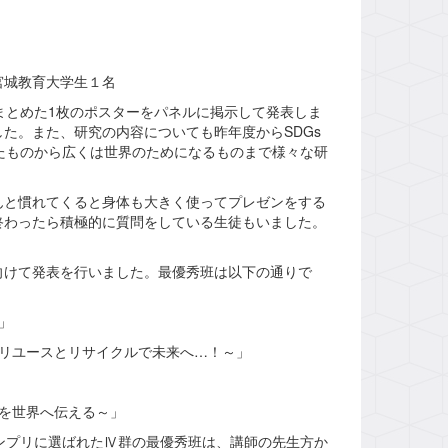
宮城教育大学生１名
まとめた1枚のポスターをパネルに掲示して発表しま
した。また、研究の内容についても昨年度からSDGs
たものから広くは世界のためになるものまで様々な研
と慣れてくると身体も大きく使ってプレゼンをする
終わったら積極的に質問をしている生徒もいました。
けて発表を行いました。最優秀班は以下の通りで
」
リユースとリサイクルで未来へ…！～」
を世界へ伝える～」
ンプリに選ばれたⅣ群の最優秀班は、講師の先生方か