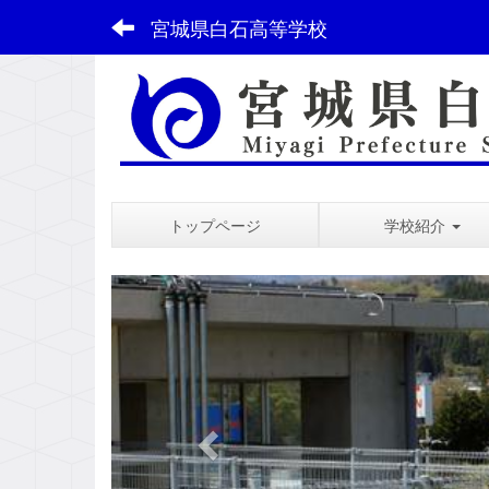
宮城県白石高等学校
トップページ
学校紹介
スペース
p
r
e
v
i
o
u