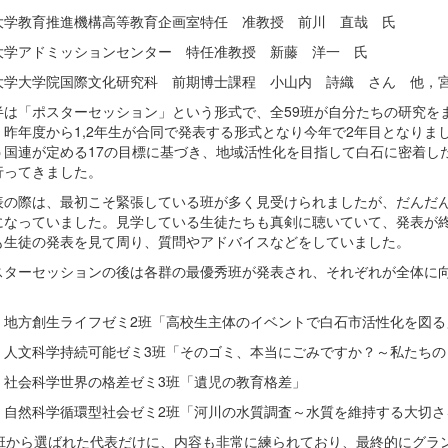
大学教育推進機構高等教育企画室特任 准教授 前川 直哉 氏
大学アドミッションセンター 特任准教授 新藤 洋一 氏
大学大学院国際文化研究科 前期博士課程 小山内 詩織 さん 他，
は「ポスターセッション」という形式で、全59班が自分たちの研究を
。昨年度から1,2年生が合同で発表する形式となり今年で2年目となりま
う国連が定める17の目標に基づき、地域活性化を目指して白石に密着し
行ってきました。
の際は、最初こそ緊張している班が多く見受けられましたが、だんだん
になっていました。見学している生徒たちも真剣に聴いていて、発表が
も生徒の発表を見て周り、質問やアドバイスなどをしていました。
ターセッションの後は各群の最優秀班が発表され、それぞれが全体に向
：地方創生ライフゼミ2班「高校生主体のイベントで白石市活性化を図る
：人文科学持続可能ゼミ3班「そのゴミ、本当にごみですか？～私たちの
：社会科学世界の格差ゼミ3班「遺児の教育格差」
：自然科学循環型社会ゼミ2班「河川の水質調査～水質を維持する大切さ
班から選ばれた代表だけに、内容も非常に練られており、最終的にグラ