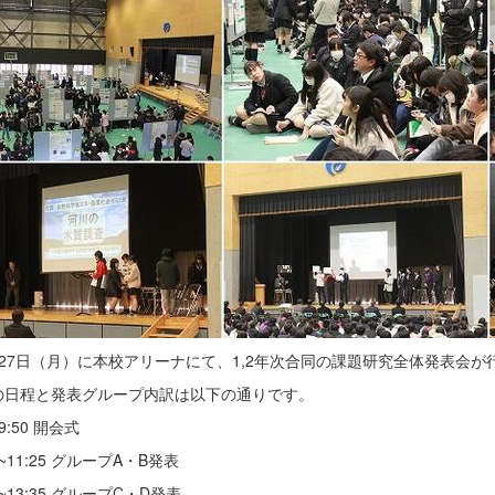
27日（月）に本校アリーナにて、1,2年次合同の課題研究全体発表会が
の日程と発表グループ内訳は以下の通りです。
~9:50 開会式
5~11:25 グループA・B発表
0~13:35 グループC・D発表