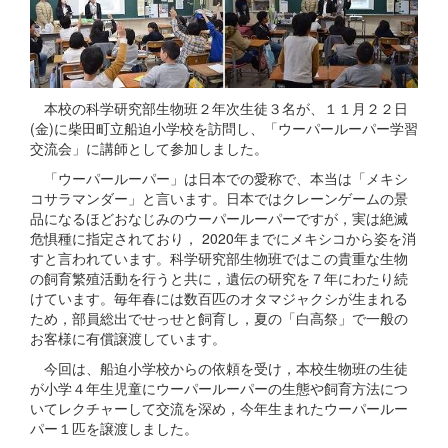
本校の科学研究部生物班２年次生徒３名が、１１月２２日
(金)に柴田町立船迫小学校を訪問し、「ウーパールーパー学習
交流会」に講師として参加しました。
「ウーパールーパー」は日本での愛称で、本当は「メキシ
コサラマンダー」と言います。日本ではクレーンゲームの景
品になるほどおなじみのウーパールーパーですが，実は絶滅
危惧種に指定されており， 2020年までにメキシコから姿を消
すと言われています。科学研究部生物班ではこの貴重な生物
の飼育繁殖活動を行うと共に，遺伝の研究を７年にわたり続
けています。毎年春には数百匹のオタマジャクシが生まれる
ため，部員総出でせっせと飼育し，夏の「白高祭」で一般の
お客様に有償譲渡しています。
今回は、船迫小学校からの依頼を受け，本校生物班の生徒
が小学４年生児童にウーパールーパーの生態や飼育方法につ
いてレクチャーして交流を深め，今年生まれたウーパールー
パー１匹を譲渡しました。