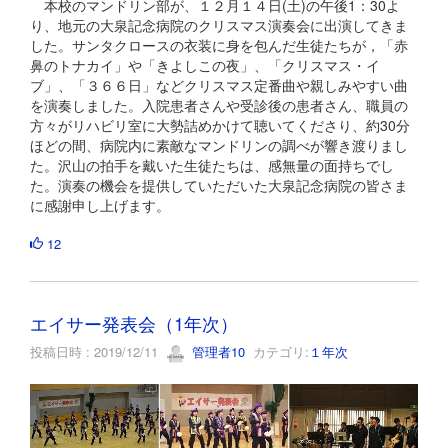
本校のマンドリン部が、１２月１４日(土)の午後1：30よ
り、地元の大泉記念病院のクリスマス演奏会に出演してきま
した。サンタクロースの衣装に身を包んだ生徒たちが，「赤
鼻のトナカイ」や「きよしこの夜」、「クリスマス・イ
ブ」、「３６６日」などクリスマス定番曲や親しみやすい曲
を演奏しました。入院患者さんや受診後の患者さん、職員の
方々がリハビリ室に大勢詰めかけて聴いてくださり、約30分
ほどの間、病院内に素敵なマンドリンの調べが響き渡りまし
た。沢山の拍手を戴いた生徒たちは、感無量の面持ちでし
た。演奏の機会を提供していただいた大泉記念病院の皆さま
に感謝申し上げます。
12
エイサー発表会（1年次）
投稿日時 : 2019/12/11
管理者10
カテゴリ:
１年次