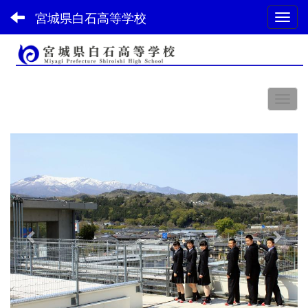
宮城県白石高等学校
Toggl
スペース
p
n
r
e
e
x
v
t
i
o
u
s