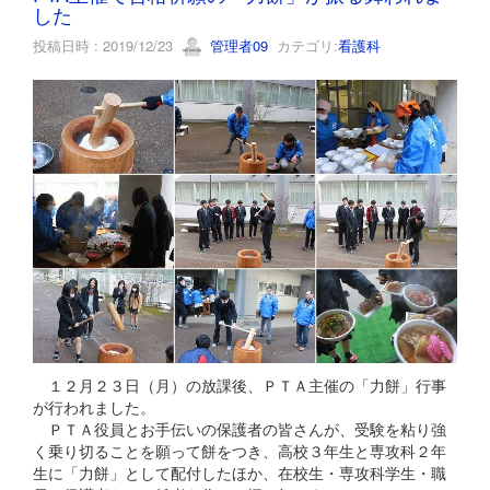
した
投稿日時 : 2019/12/23
管理者09
カテゴリ:
看護科
１２月２３日（月）の放課後、ＰＴＡ主催の「力餅」行事
が行われました。
ＰＴＡ役員とお手伝いの保護者の皆さんが、受験を粘り強
く乗り切ることを願って餅をつき、高校３年生と専攻科２年
生に「力餅」として配付したほか、在校生・専攻科学生・職