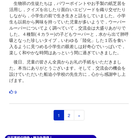
生物班の生徒たちは，パワーポイントやお手製の紙芝居を
活用し，クイズを出したり面白いエピソードを織り交ぜたり
しながら，小学生の前で生き生きと話をしていました。小学
生も以前から興味を持っていた児童が多いようで，ウーパー
ルーパーについてよく調べていて，交流会は大盛りあがりで
した。４種類(４カラー)の子どもウーパーと，水から出て肺呼
吸となった珍しいタイプ，いわゆる「陸化」した１匹を食い
入るように見つめる小学生の眼差しは好奇心でいっぱいで，
楽しく和やかな時間はあっという間に過ぎていきました。
後日、児童の皆さん全員からお礼の手紙をいただきまし
た。本当にありがとうございます。そして，交流会の機会を
設けていただいた船迫小学校の先生方に，心から感謝申し上
げます。
9
1
2
»