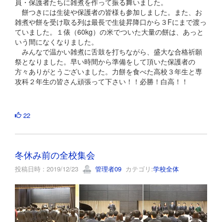
員・保護者たちに雑煮を作って振る舞いました。
餅つきには生徒や保護者の皆様も参加しました。また、お
雑煮や餅を受け取る列は最長で生徒昇降口から３Fにまで渡っ
ていました。１俵（60kg）の米でついた大量の餅は、あっと
いう間になくなりました。
みんなで温かい雑煮に舌鼓を打ちながら、盛大な合格祈願
祭となりました。早い時間から準備をして頂いた保護者の
方々ありがとうございました。力餅を食べた高校３年生と専
攻科２年生の皆さん頑張って下さい！！必勝！白高！！
22
冬休み前の全校集会
投稿日時 : 2019/12/23
管理者09
カテゴリ:
学校全体