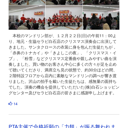
本校のマンドリン部が、１２月２２日(日)の午前11：00よ
り、地元・生協セラビ白石店のクリスマス演奏会に出演して
きました。サンタクロースの衣装に身を包んだ生徒たちが，
「赤鼻のトナカイ」や「きよしこの夜」、「クリスマス・イ
ブ」、「粉雪」などクリスマス定番曲や親しみやすい曲を演
奏しました。買い物のお客さん中心に多くの方々が足を止め
て聴いてくださり、満席立ち見の状態で、約30分ほどの間、
２階特設フロアから店内に素敵なマンドリンの調べが響き渡
りました。沢山の拍手を戴いた生徒たちは、感無量の面持ち
でした。演奏の機会を提供していただいた(株)白石ショッピン
グセンター及びセラビ白石店の皆さまに感謝申し上げます。
14
PTA主催で合格祈願の「力餅」が振る舞われま