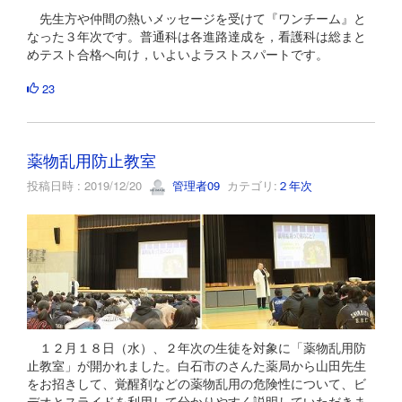
先生方や仲間の熱いメッセージを受けて『ワンチーム』と
なった３年次です。普通科は各進路達成を，看護科は総まと
めテスト合格へ向け，いよいよラストスパートです。
23
薬物乱用防止教室
投稿日時 : 2019/12/20
管理者09
カテゴリ:
２年次
１２月１８日（水）、２年次の生徒を対象に「薬物乱用防
止教室」が開かれました。白石市のさんた薬局から山田先生
をお招きして、覚醒剤などの薬物乱用の危険性について、ビ
デオとスライドを利用して分かりやすく説明していただきま