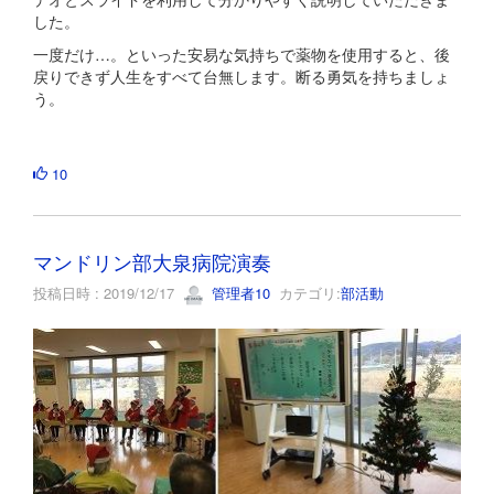
した。
一度だけ…。といった安易な気持ちで薬物を使用すると、後
戻りできず人生をすべて台無します。断る勇気を持ちましょ
う。
10
マンドリン部大泉病院演奏
投稿日時 : 2019/12/17
管理者10
カテゴリ:
部活動