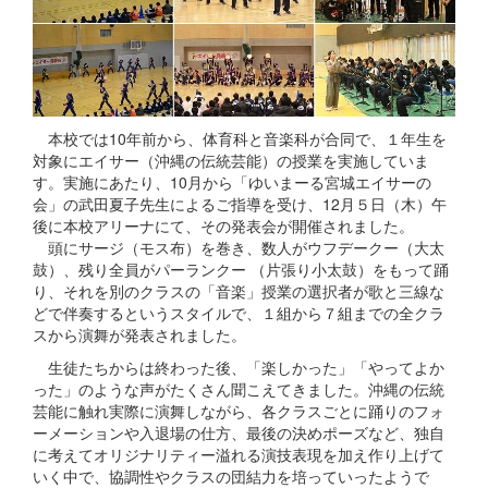
本校では10年前から、体育科と音楽科が合同で、１年生を
対象にエイサー（沖縄の伝統芸能）の授業を実施していま
す。実施にあたり、10月から「ゆいまーる宮城エイサーの
会」の武田夏子先生によるご指導を受け、12月５日（木）午
後に本校アリーナにて、その発表会が開催されました。
頭にサージ（モス布）を巻き、数人がウフデークー（大太
鼓）、残り全員がパーランクー （片張り小太鼓）をもって踊
り、それを別のクラスの「音楽」授業の選択者が歌と三線な
どで伴奏するというスタイルで、１組から７組までの全クラ
スから演舞が発表されました。
生徒たちからは終わった後、「楽しかった」「やってよか
った」のような声がたくさん聞こえてきました。沖縄の伝統
芸能に触れ実際に演舞しながら、各クラスごとに踊りのフォ
ーメーションや入退場の仕方、最後の決めポーズなど、独自
に考えてオリジナリティー溢れる演技表現を加え作り上げて
いく中で、協調性やクラスの団結力を培っていったようで