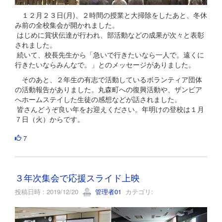
１２月２３日(月)、２時間の授業と大掃除をしたあと、冬休
み前の全校集会が開かれました。
はじめに賞状伝達が行われ、部活動などの成果が次々と表彰
されました。
続いて、校長先生から「急いで行きたいなら一人で。遠くに
行きたいならみんなで。」とのメッセージがありました。
そのあと、２年生の有志で活動しているボランティア団体
の活動報告がありました。丸森町への復興活動や、ザンビア
へホームステイした生徒の感想などが話されました。
皆さんどうぞ良い年をお迎えください。年明けの登校は１月
７日（火）からです。
7
３年次集会で応援スライド上映
投稿日時 : 2019/12/20
管理者01
カテゴリ: