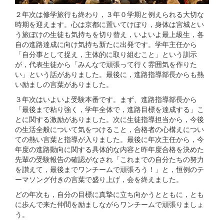
２年次は修学旅行も終わり，３年０学期と例えられる大切な
時期を迎えます。心は京都に置いてけぼり，身体は宮城とい
う旅ぼけの生徒も気持ちを切り替え，いよいよ最上級生，各
自の進路達成に向け気持ち新たに出発です。学年主任から
「自分事として捉え，主体的に取り組むこと」という訓示
が，代表生徒から「みんなで頑張って行く雰囲気を作りた
い」という話がありました。最後に，進路指導部長からも熱
い励ましの言葉がありました。
３年次はいよいよ受験本番です。まず、進路指導部長から
「最後まで粘り強く，学年全体で，進路目標を達成する」こ
とに関する激励がありました。次に生徒指導担当から，今後
の生活全般について気をつけること，合格者の心構えについ
ての熱い言葉と指導が入りました。最後に年次主任から，今
年度の進路動向に関する具体的な内容と昨年度合格を決めた
先輩の受験報告の確認がなされ「これまでの自分たちの努力
を讃えて，最後までワンチームで頑張ろう！」と，恒例のテ
ーマソング付きの言葉で盛り上げ，会を終えました。
どの年次も，自分の目標に真摯に立ち向かうとともに，とも
に歩んで来た仲間を励ましながらワンチームで頑張りましょ
う。