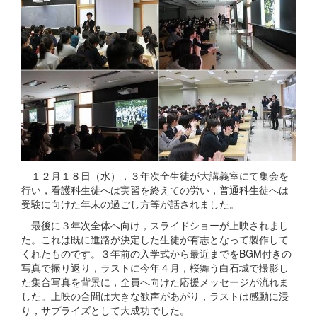
１２月１８日（水），３年次全生徒が大講義室にて集会を
行い，看護科生徒へは実習を終えての労い，普通科生徒へは
受験に向けた年末の過ごし方等が話されました。
最後に３年次全体へ向け，スライドショーが上映されまし
た。これは既に進路が決定した生徒が有志となって製作して
くれたものです。３年前の入学式から最近までをBGM付きの
写真で振り返り，ラストに今年４月，桜舞う白石城で撮影し
た集合写真を背景に，全員へ向けた応援メッセージが流れま
した。上映の合間は大きな歓声があがり，ラストは感動に浸
り，サプライズとして大成功でした。