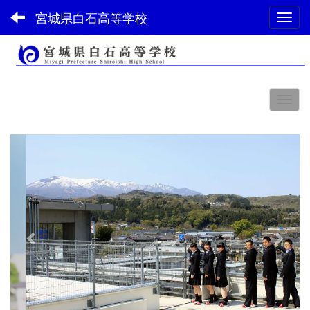
宮城県白石高等学校
Toggl
スペース
p
n
r
e
e
x
v
t
i
o
u
s