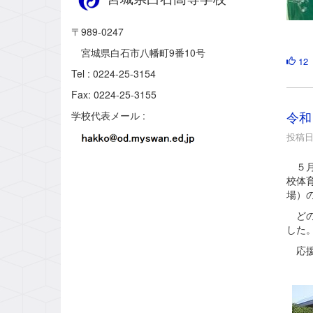
〒989-0247
宮城県白石市八幡町9番10号
12
Tel : 0224-25-3154
Fax: 0224-25-3155
令和
学校代表メール :
投稿日時
５月
校体
場）
どの
した
応援