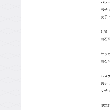
バレ
男子
女子
剣道
白石
サッ
白石
バス
男子
女子
硬式