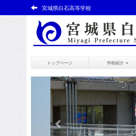
宮城県白石高等学校
トップページ
学校紹介
スペース
p
r
e
v
i
o
u