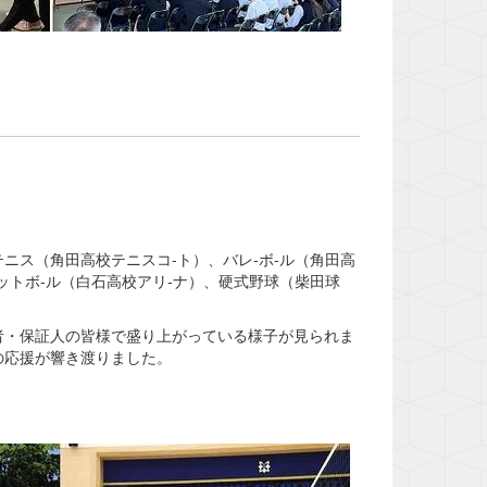
ス（角田高校テニスコ-ト）、バレ-ボ-ル（角田高
ットボ-ル（白石高校アリ-ナ）、硬式野球（柴田球
・保証人の皆様で盛り上がっている様子が見られま
の応援が響き渡りました。