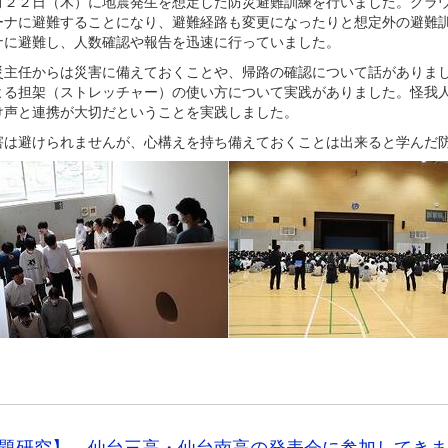
２２日（木）に地震発生を想定した防災避難訓練を行いました。グラウ
ーナに避難することになり、避難経路も変更になったりと想定外の避難
ナに避難し、人数確認や報告を迅速に行っていました。
主任からは災害に備えておくことや、帰路の確認について話がありまし
よる担架（ストレッチャー）の使い方について実践がありました。怪我
け声と連携が大切だということを実践しました。
は避けられませんが、心構えを持ち備えておくことは出来ると学んだ
題研究】 仙台三高・仙台南高の発表会に参加してきま