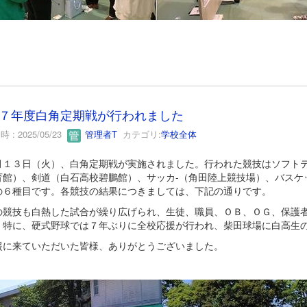
７年度白角定期戦が行われました
 : 2025/05/23
管理者T
カテゴリ:
学校全体
１３日（火）、白角定期戦が実施されました。行われた競技はソフトテニ
育館）、剣道（白石高校碧鵬館）、サッカ-（角田陸上競技場）、バスケ
の６種目です。各競技の結果につきましては、下記の通りです。
競技も白熱した試合が繰り広げられ、生徒、職員、ＯＢ、ＯＧ、保護者
。特に、硬式野球では７年ぶりに全校応援が行われ、柴田球場に白高生
に来ていただいた皆様、ありがとうございました。