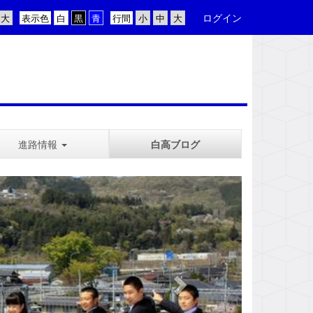
ログイン
表示色
行間
進路情報
白高ブログ
n
e
x
t