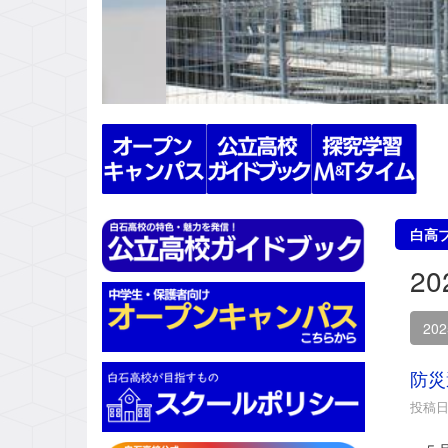
s
白高
2
20
防災
投稿日時