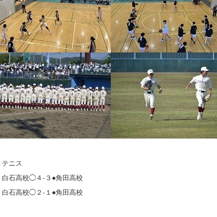
トテニス
：白石高校◯４-３●角田高校
：白石高校◯２-１●角田高校