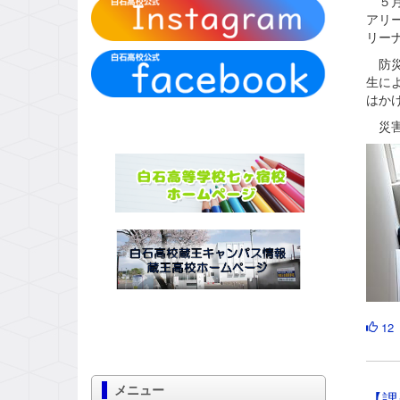
５月
アリ
リー
防災
生に
はか
災害
12
メニュー
【課