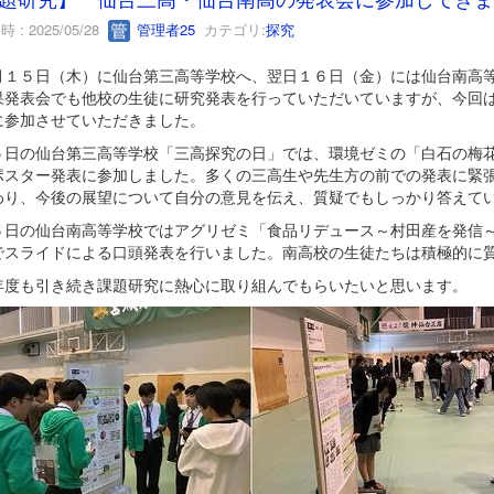
 : 2025/05/28
管理者25
カテゴリ:
探究
１５日（木）に仙台第三高等学校へ、翌日１６日（金）には仙台南高等
果発表会でも他校の生徒に研究発表を行っていただいていますが、今回
に参加させていただきました。
日の仙台第三高等学校「三高探究の日」では、環境ゼミの「白石の梅花
ポスター発表に参加しました。多くの三高生や先生方の前での発表に緊
わり、今後の展望について自分の意見を伝え、質疑でもしっかり答えて
日の仙台南高等学校ではアグリゼミ「食品リデュース～村田産を発信～
でスライドによる口頭発表を行いました。南高校の生徒たちは積極的に
度も引き続き課題研究に熱心に取り組んでもらいたいと思います。