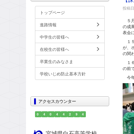
投稿日時
トップページ
５月
進路情報
の成
表会
中学生の皆様へ
１５
が、
在校生の皆様へ
の関
卒業生のみなさま
１６
の前
学校いじめ防止基本方針
今年
アクセスカウンター
0
4
0
4
4
2
9
4
宮城県白石高等学校