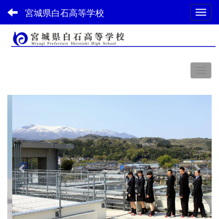
宮城県白石高等学校
Toggl
スペース
p
n
r
e
e
x
v
t
i
o
u
s