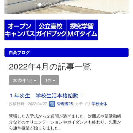
白高ブログ
2022年4月の記事一覧
2022年4月
1件
１年次生 学校生活本格始動！
投稿日時 : 2022/04/27
管理者25
カテゴリ:
学校全体
緊張した入学式から２週間が過ぎました。対面式や部活動紹
介などのオリエンテーションやガイダンスも終わり、先週か
ら通常授業が始まりました。