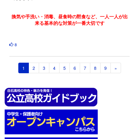
換気や手洗い・消毒、昼食時の黙食など、一人一人が出
来る基本的な対策が一番大切です
8
1
2
3
4
5
6
7
8
9
»