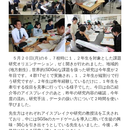
５月２０日(月)の６，７校時に１，２年生を対象とした課題
研究オリエンテーション，ゼミ開きが行われました。地域的
(地方創生)，世界的(SDGs)な課題を扱った研究は今年度が２
年目です。４群17ゼミで実施され，１，２年生が縦割りで行
う研究ですが，２年生は昨年経験しているだけに，１年生を
牽引する役目を見事に行っている様子でした。今日は自己紹
介等のアイスブレイクのあと，昨年の研究内容の確認，今年
度の流れ，研究手法，データの扱い方について２時間を使い
学びました。
先生方はそれぞれアイスブレイクや研究の教授法を工夫され
ており，中にはSGSsのカードゲームを導入に用いて生徒の興
味・関心を引き出そうとしている先生もいました。今後，本