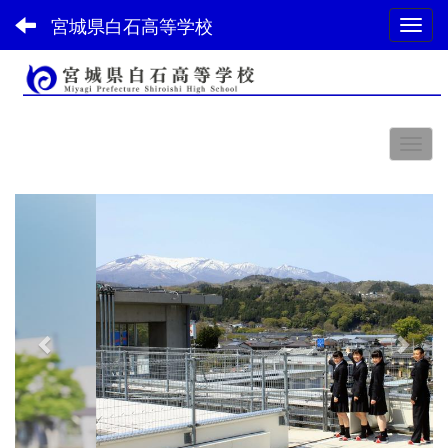
宮城県白石高等学校
Toggl
スペース
p
n
r
e
e
x
v
t
i
o
u
s