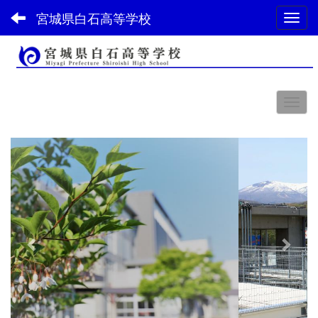
宮城県白石高等学校
Toggl
スペース
p
n
r
e
e
x
v
t
i
o
u
s