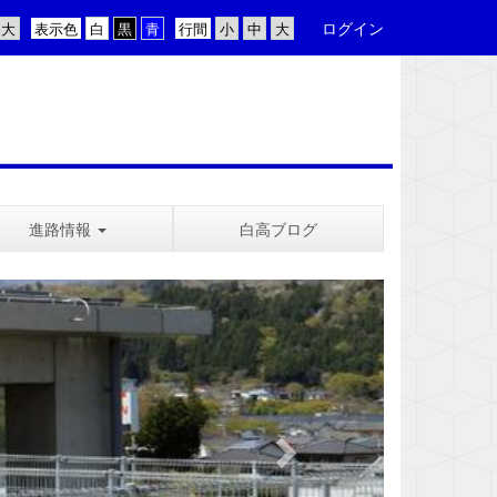
ログイン
表示色
行間
進路情報
白高ブログ
n
e
x
t