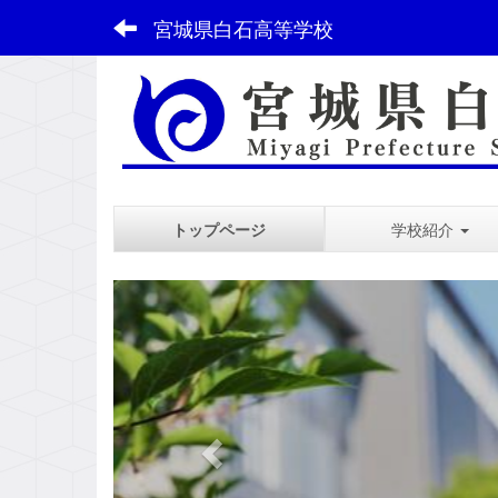
宮城県白石高等学校
トップページ
学校紹介
スペース
p
r
e
v
i
o
u