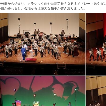
校歌から始まり、クラシック曲や白高定番ＰＯＰＳメドレー・歌やダン
ル曲が終わると、会場からは盛大な拍手が響き渡りました。