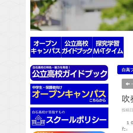
s
白高
吹
投稿日時
１０
た。