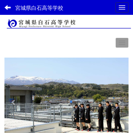
宮城県白石高等学校
Toggl
スペース
p
n
r
e
e
x
v
t
i
o
u
s