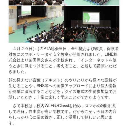
４月２０日(土)のPTA総会当日，全生徒および教員，保護者
対象にスマホ・ケータイ安全教室が開催されました。LINE株
式会社より柴田保文さんが来校され，「インターネットを使
うときに気をつけること，考えること」と題して講演いただ
きました。
顔の見えない言葉（テキスト）のやりとりから様々な誤解が
生じることや，SNS等への画像アップロードにより個人情報
が簡単に漏洩することなどを，クイズ形式の生徒参加型でお
話しいただき，非常に楽しく学ぶことができたようです。
さて本校は，校内Wi-FiやClassiを始め，スマホの利用に対
して理解，自由度が高い学校です。だからこそ，今日の内容
をしっかり心に留め置き，正しく活用して欲しいと思いま
す。