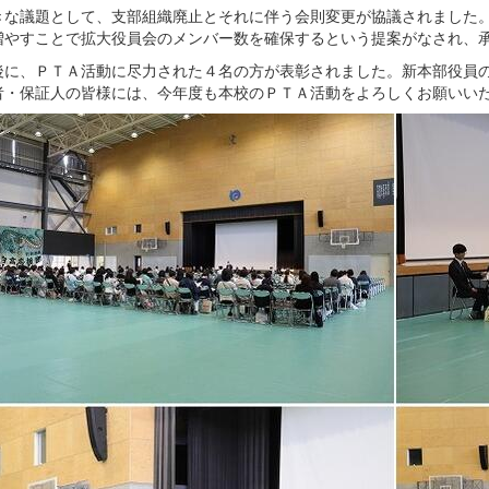
な議題として、支部組織廃止とそれに伴う会則変更が協議されました。
増やすことで拡大役員会のメンバー数を確保するという提案がなされ、
に、ＰＴＡ活動に尽力された４名の方が表彰されました。新本部役員の
者・保証人の皆様には、今年度も本校のＰＴＡ活動をよろしくお願いい