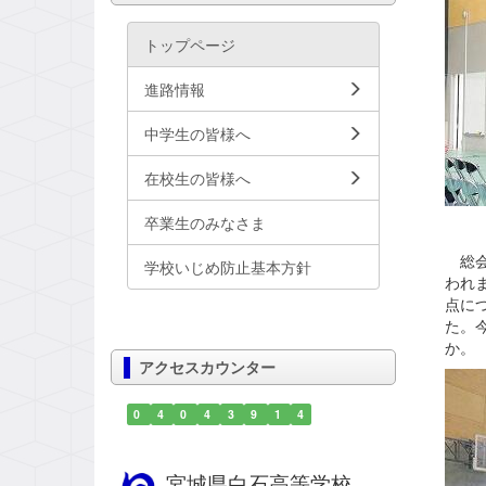
トップページ
進路情報
中学生の皆様へ
在校生の皆様へ
卒業生のみなさま
総会
学校いじめ防止基本方針
われ
点に
た。
か。
アクセスカウンター
0
4
0
4
3
9
1
4
宮城県白石高等学校