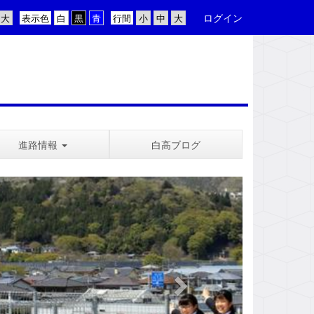
ログイン
表示色
行間
進路情報
白高ブログ
n
e
x
t