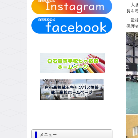
大き
長を
最後
保護
メニュー