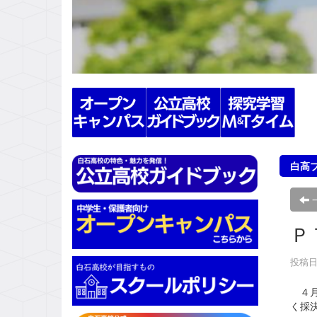
s
白高
Ｐ
投稿日時
４月
く採