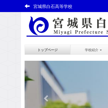
宮城県白石高等学校
トップページ
学校紹介
スペース
p
r
e
v
i
o
u