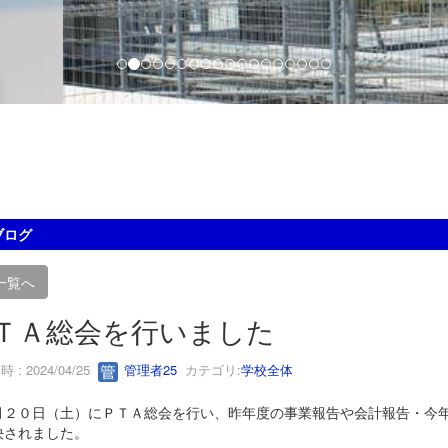
ブログ
一覧へ
ＴＡ総会を行いました
 : 2024/04/25
管理者25
カテゴリ:
学校全体
２０日（土）にＰＴＡ総会を行い、昨年度の事業報告や会計報告・今年
決されました。