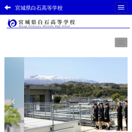
宮城県白石高等学校
Toggl
スペース
p
n
r
e
e
x
v
t
i
o
u
s