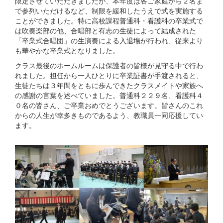
限定させていただきましたが、本年度は各ご家庭から２名ま
で参列いただけるなど、制限を緩和したうえで式を実施する
ことができました。特に高校課程普通科・看護科の卒業式で
は吹奏楽部の他、合唱部と有志の生徒によって結成された
「卒業式合唱団」の生演奏による入退場が行われ、従来より
も華やかな卒業式となりました。
クラス最後のホームルームは保護者の皆様が見守る中で行わ
れました。担任から一人ひとりに卒業証書が手渡されると、
生徒たちは３年間をともに歩んできたクラスメイトや家族へ
の感謝の言葉を述べていました。普通科２２９名、看護科４
０名の皆さん、ご卒業おめでとうございます。皆さんのこれ
からの人生が幸多きものであるよう、教職員一同応援してい
ます。