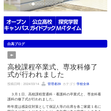
白高ブログ
高校課程卒業式、専攻科修了
式が行われました
投稿日時 : 2024/03/14
管理者29
カテゴリ:
学校全体
３月１日、高校課程普通科・看護科の卒業式と、専攻科看
護科の修了式が行われました。
昨年度は感染症対策として保証人等の出席を各ご家庭１名に