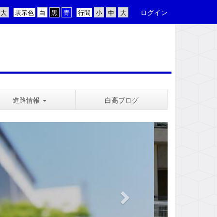
ログイン
表示色
行間
進路情報
白高ブログ
n
e
x
t