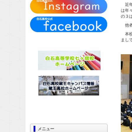
近年
は年
の３
他者
本校
まし
メニュー