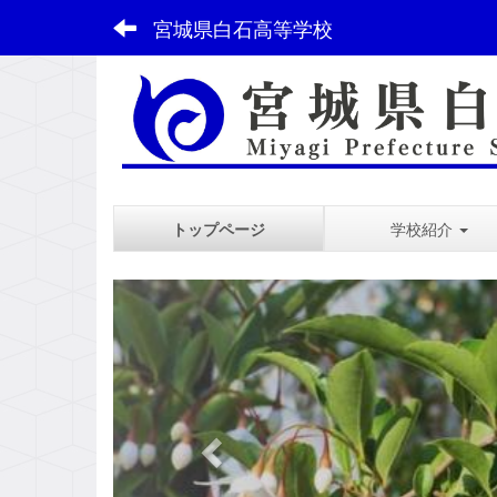
宮城県白石高等学校
トップページ
学校紹介
スペース
p
r
e
v
i
o
u