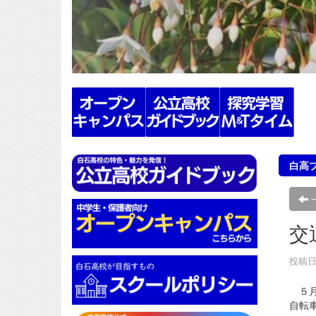
s
白高
交
投稿日時
５月
自転