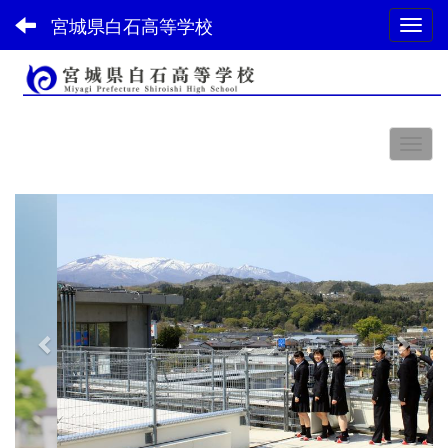
宮城県白石高等学校
Toggl
スペース
p
n
r
e
e
x
v
t
i
o
u
s