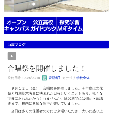
白高ブログ
合唱祭を開催しました！
投稿日時 : 2025/09/19
管理者T
カテゴリ:
学校全体
９月１２日（金）、合唱祭を開催しました。今年度は文化
祭と前期期末考査に挟まれた日程ということもあり、様々な
準備に追われたかもしれませんが、練習期間には朝から放課
後まで、校内に素敵な歌声が響いていました。
当日は多くの保護者の方にご来場いただき、大いに盛り上