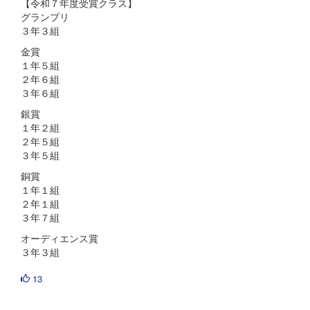
【令和７年度受賞クラス】
グランプリ
３年３組
金賞
１年５組
２年６組
３年６組
銀賞
１年２組
２年５組
３年５組
銅賞
１年１組
２年１組
３年７組
オーディエンス賞
３年３組
13