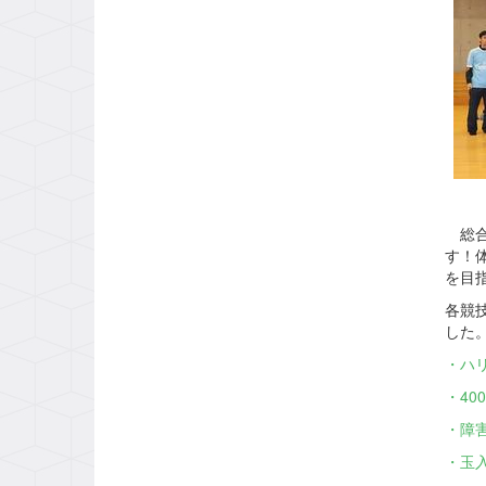
総合
す！
を目
各競
した
・ハ
・4
・障
・玉