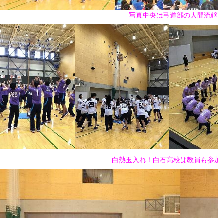
写真中央は弓道部の人間流鏑
白熱玉入れ！白石高校は教員も参