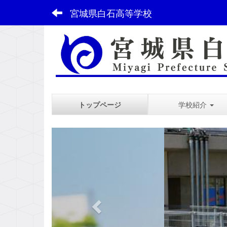
宮城県白石高等学校
トップページ
学校紹介
スペース
p
r
e
v
i
o
u