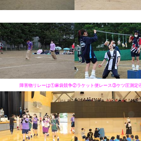
障害物リレーは①麻袋競争②ラケット便レース③ケツ圧測定