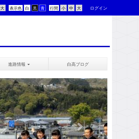
ログイン
表示色
行間
進路情報
白高ブログ
n
e
x
t