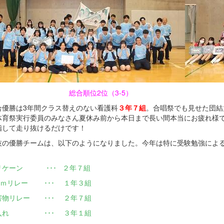
総合順位2位（3-5） 総合順
優勝は3年間クラス替えのない看護科
３年７組
。合唱祭でも見せた団結
体育祭実行委員のみなさん夏休み前から本日まで長い間本当にお疲れ様で
指して走り抜けるだけです！
技の優勝チームは、以下のようになりました。今年は特に受験勉強による
。
リケーン ･･･ ２年７組
00ｍリレー ･･･ １年３組
害物リレー ･･･ ２年７組
入れ ･･･ ３年１組