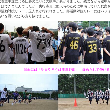
代表選手達による圧巻の走りに大歓声があがりました。残念ながら途中
とはできませんでしたが，実行委員は雨天時のために準備していた代案
部活動対抗リレー，玉入れが行われました。部活動対抗リレーにはパフ
笑いを誘いながら走り抜けました。
背面には「明日やろうは馬鹿野郎」「褒められて伸びる