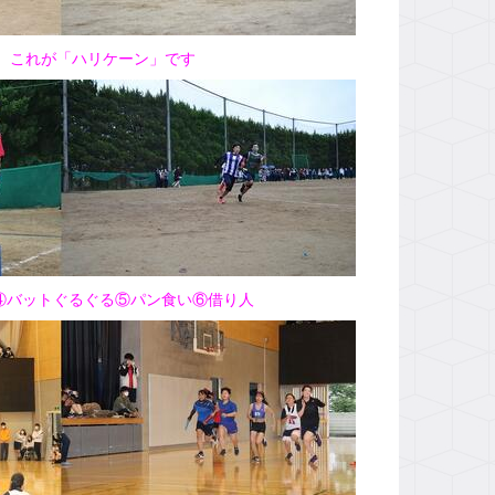
これが「ハリケーン」です
④バットぐるぐる⑤パン食い⑥借り人