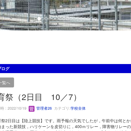
ブログ
一覧へ
育祭（2日目 10／7）
 : 2022/10/19
管理者26
カテゴリ:
学校全体
祭2日目は【陸上競技】です。雨予報の天気でしたが，午前中は何とか
始まった新競技，ハリケーンを皮切りに，400ｍリレー，障害物リレーの