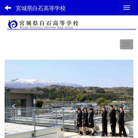
宮城県白石高等学校
Toggl
スペース
p
n
r
e
e
x
v
t
i
o
u
s