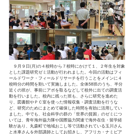
９月９日(月)の４校時から７校時にかけて１、２年生を対象
とした課題研究ゼミ活動が行われました。今回の活動はフィ
ールドワーク・フィールドリサーチを行うことをメインに４
校時分の時間を割いて実施しました。全体58班のうち、半分
近くの班が、事前にアポを取るなどして校外に出ての調査活
動を行いました。校内に残った班も、さらに研究を進めた
り、図書館やＰＣ室を使った情報収集・調査活動を行うな
ど、研究のためにまとめて確保した時間を有効に活用してい
ました。中でも、社会科学の群の「世界の貧困」のゼミにつ
いては、青年海外協力隊や国際協力関連で海外在住・留学経
験があり、丸森町で地域おこし等で活動されている玉川さん
と水車さんを外部講師としてお招きし、アフリカ・ナミビア