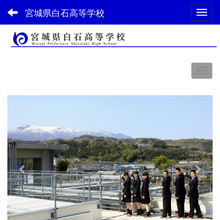
宮城県白石高等学校
Toggl
スペース
p
n
r
e
e
x
v
t
i
o
u
s