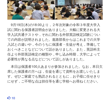
9月19日(木)の18:00より，２年次対象の令和３年度大学入
試に関わる保護者説明会がありました。大幅に変更される大
学入試共通テストや，それに関わる外部英語検定試験につい
ての内容が説明されました。進路部長からはこれまでの大学
入試との違いや，今のうちに保護者・生徒が考え，準備して
おくべきことなどについて話がありました。また，英語科主
任より外部英語検定の種類や，申し込み時期，大学によって
必要性が異なる点などについて話しがありました。
本日は保護者100人あまりが参加されました。なお，本日欠
席した保護者の方へは，生徒を通じて資料をお渡しいたしま
す。ぜひご家庭でも熟読されるとともに，お子様に任せきり
にせず，ご不明な点は担任等を通じ学校へお尋ねください。
10