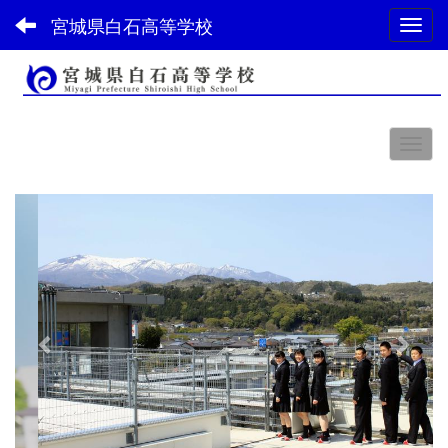
宮城県白石高等学校
Toggl
スペース
p
n
r
e
e
x
v
t
i
o
u
s